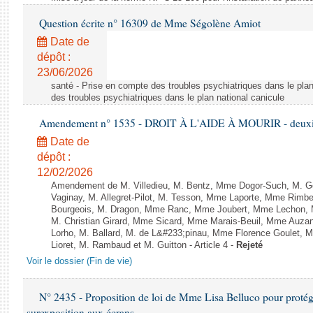
Question écrite n° 16309 de Mme Ségolène Amiot
Date de
dépôt :
23/06/2026
santé - Prise en compte des troubles psychiatriques dans le plan
des troubles psychiatriques dans le plan national canicule
Amendement n° 1535 - DROIT À L'AIDE À MOURIR - deuxièm
Date de
dépôt :
12/02/2026
Amendement de M. Villedieu, M. Bentz, Mme Dogor-Such, M. G
Vaginay, M. Allegret-Pilot, M. Tesson, Mme Laporte, Mme Rimbe
Bourgeois, M. Dragon, Mme Ranc, Mme Joubert, Mme Lechon, M
M. Christian Girard, Mme Sicard, Mme Marais-Beuil, Mme Au
Lorho, M. Ballard, M. de L&#233;pinau, Mme Florence Goulet, 
Lioret, M. Rambaud et M. Guitton - Article 4 -
Rejeté
Voir le dossier (Fin de vie)
N° 2435 - Proposition de loi de Mme Lisa Belluco pour protége
surexposition aux écrans