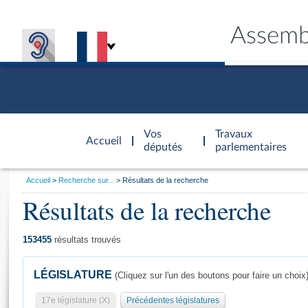
Assemb
Accèder à
la page
Vos
Travaux
Accueil
d'accueil
députés
parlementaires
Vous
Accueil
Recherche sur...
Résultats de la recherche
êtes
Résultats de la recherche
Général
ici
CONNEX
TRAVA
CONNA
DÉC
:
153455
résultats trouvés
LÉGISLATURE
(Cliquez sur l'un des boutons pour faire un choix
17e législature (X)
Précédentes législatures