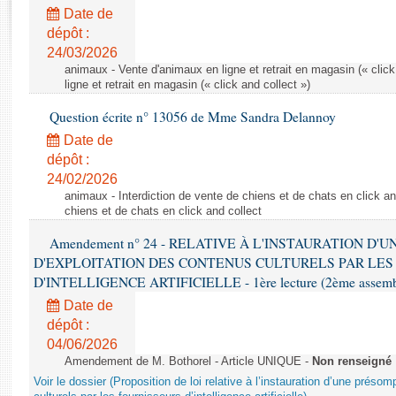
Rapports d'enquête
Date de
Rapports législatifs
dépôt :
Rapports sur l'application des lois
24/03/2026
Baromètre de l’application des lois
animaux - Vente d'animaux en ligne et retrait en magasin (« click
ligne et retrait en magasin (« click and collect »)
Question écrite n° 13056 de Mme Sandra Delannoy
Dossiers législatifs
Date de
Budget et sécurité sociale
dépôt :
Questions écrites et orales
24/02/2026
Comptes rendus des débats
animaux - Interdiction de vente de chiens et de chats en click and
chiens et de chats en click and collect
Amendement n° 24 - RELATIVE À L'INSTAURATION D'
D'EXPLOITATION DES CONTENUS CULTURELS PAR LES
D'INTELLIGENCE ARTIFICIELLE - 1ère lecture (2ème assemblé
Date de
dépôt :
04/06/2026
Amendement de M. Bothorel - Article UNIQUE -
Non renseigné
Voir le dossier (Proposition de loi relative à l’instauration d’une présom