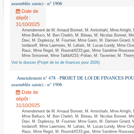
Rapports d'enquête
assemblée saisie) - n° 1906
Rapports législatifs
Date de
Rapports sur l'application des lois
dépôt :
Baromètre de l’application des lois
31/10/2025
Amendement de M. Arnaud Bonnet, M. Amirshahi, Mme Arrighi, 
Mme Belluco, M. Ben Cheikh, M. Biteau, M. Nicolas Bonnet, Mm
Davi, M. Duplessy, M. Fournier, Mme Garin, M. Damien Girard,
Dossiers législatifs
Iordanoff, Mme Laernoes, M. Lahais, M. Lucas-Lundy, Mme Oz
Budget et sécurité sociale
Raux, Mme Regol, M. Roum&#233;gas, Mme Sandrine Rousseau
Questions écrites et orales
Mme Simonnet, Mme Taill&#233;-Polian, M. Tavernier, M. Thierry
Voir le dossier (Projet de loi de finances pour 2026)
Comptes rendus des débats
Amendement n° 478 - PROJET DE LOI DE FINANCES POUR 20
assemblée saisie) - n° 1906
Date de
dépôt :
31/10/2025
Amendement de M. Arnaud Bonnet, M. Amirshahi, Mme Arrighi, 
Mme Belluco, M. Ben Cheikh, M. Biteau, M. Nicolas Bonnet, Mm
Davi, M. Duplessy, M. Fournier, Mme Garin, M. Damien Girard,
Iordanoff, Mme Laernoes, M. Lahais, M. Lucas-Lundy, Mme Oz
Raux, Mme Regol, M. Roum&#233;gas, Mme Sandrine Rousseau