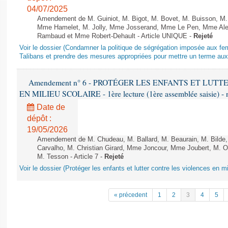
04/07/2025
Amendement de M. Guiniot, M. Bigot, M. Bovet, M. Buisson, M.
Mme Hamelet, M. Jolly, Mme Josserand, Mme Le Pen, Mme Alex
Rambaud et Mme Robert-Dehault - Article UNIQUE -
Rejeté
Voir le dossier (Condamner la politique de ségrégation imposée aux f
Talibans et prendre des mesures appropriées pour mettre un terme aux 
Amendement n° 6 - PROTÉGER LES ENFANTS ET LUT
EN MILIEU SCOLAIRE - 1ère lecture (1ère assemblée saisie) - 
Date de
dépôt :
19/05/2026
Amendement de M. Chudeau, M. Ballard, M. Beaurain, M. Bilde
Carvalho, M. Christian Girard, Mme Joncour, Mme Joubert, M. 
M. Tesson - Article 7 -
Rejeté
Voir le dossier (Protéger les enfants et lutter contre les violences en mi
« précedent
1
2
3
4
5