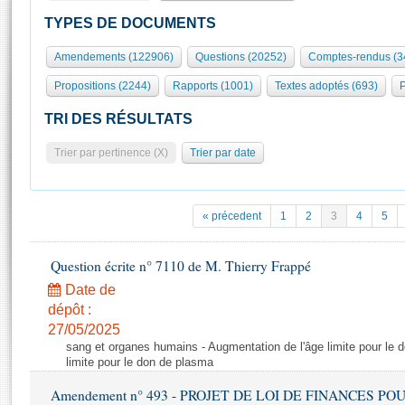
S'id
Présidence
Séance publique
Rôle et pouvoirs de l'Assemblée
Visiter l'Assemblée
TYPES DE DOCUMENTS
Fiches « Connaissance de l’Assemblée »
577 députés
Commissions et autres organes
Visite virtuelle du palais Bourbon
Amendements (122906)
Questions (20252)
Comptes-rendus (3
Organisation de l'Assemblée
Groupes politiques
Europe et International
Assister à une séance
Mot
Propositions (2244)
Rapports (1001)
Textes adoptés (693)
P
Présidence
Conférence des Présidents
Bureau
Collège des Ques
Élections législatives
Contrôle et évaluation
Accès des chercheurs à l’Assemblée
TRI DES RÉSULTATS
Congrès
Les évènements
S'inscrire
Trier par pertinence (X)
Trier par date
Pétitions
Statistiques et chiffres clés
Transparence et déontologie
Vous n'ave
Patrimoine
E
Documents de référence
« précedent
1
2
3
4
5
La Bibliothèque
( Constitution | Règlement de l'Assemblée ... )
Documents parlementaires
Les archives
Question écrite n° 7110 de M. Thierry Frappé
Projets de loi
Contacts et plan d'accès
Date de
Propositions de loi
Histoire
Photos libres de droit
dépôt :
Amendements
Juniors
27/05/2025
Textes adoptés
sang et organes humains - Augmentation de l'âge limite pour le 
Anciennes législatures
limite pour le don de plasma
Liens vers les sites publics
Rapports d'information
Amendement n° 493 - PROJET DE LOI DE FINANCES POUR 20