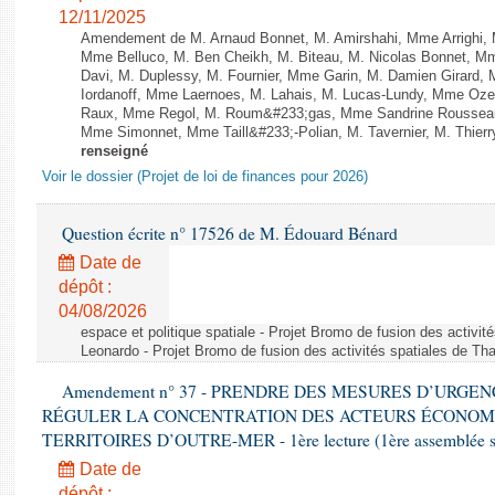
12/11/2025
Amendement de M. Arnaud Bonnet, M. Amirshahi, Mme Arrighi, 
Mme Belluco, M. Ben Cheikh, M. Biteau, M. Nicolas Bonnet, Mm
Davi, M. Duplessy, M. Fournier, Mme Garin, M. Damien Girard,
Iordanoff, Mme Laernoes, M. Lahais, M. Lucas-Lundy, Mme Oz
Raux, Mme Regol, M. Roum&#233;gas, Mme Sandrine Rousseau
Mme Simonnet, Mme Taill&#233;-Polian, M. Tavernier, M. Thierry
renseigné
Voir le dossier (Projet de loi de finances pour 2026)
Question écrite n° 17526 de M. Édouard Bénard
Date de
dépôt :
04/08/2026
espace et politique spatiale - Projet Bromo de fusion des activit
Leonardo - Projet Bromo de fusion des activités spatiales de Tha
Amendement n° 37 - PRENDRE DES MESURES D’URGE
RÉGULER LA CONCENTRATION DES ACTEURS ÉCONOM
TERRITOIRES D’OUTRE-MER - 1ère lecture (1ère assemblée sai
Date de
dépôt :