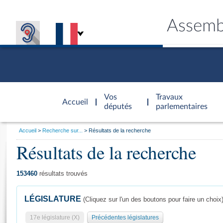
Assemb
Accèder à
la page
Vos
Travaux
Accueil
d'accueil
députés
parlementaires
Vous
Accueil
Recherche sur...
Résultats de la recherche
êtes
Résultats de la recherche
Général
ici
CONNEX
TRAVA
CONNA
DÉC
:
153460
résultats trouvés
LÉGISLATURE
(Cliquez sur l'un des boutons pour faire un choix
17e législature (X)
Précédentes législatures