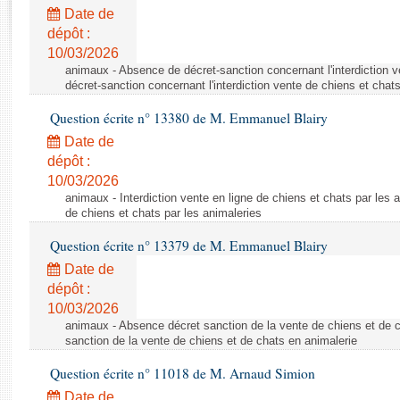
Rapports d'enquête
Date de
Rapports législatifs
dépôt :
Rapports sur l'application des lois
10/03/2026
Baromètre de l’application des lois
animaux - Absence de décret-sanction concernant l'interdiction 
décret-sanction concernant l'interdiction vente de chiens et chat
Question écrite n° 13380 de M. Emmanuel Blairy
Dossiers législatifs
Date de
Budget et sécurité sociale
dépôt :
Questions écrites et orales
10/03/2026
Comptes rendus des débats
animaux - Interdiction vente en ligne de chiens et chats par les a
de chiens et chats par les animaleries
Question écrite n° 13379 de M. Emmanuel Blairy
Date de
dépôt :
10/03/2026
animaux - Absence décret sanction de la vente de chiens et de 
sanction de la vente de chiens et de chats en animalerie
Question écrite n° 11018 de M. Arnaud Simion
Date de