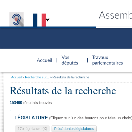
Assemb
Accèder à
la page
Vos
Travaux
Accueil
d'accueil
députés
parlementaires
Vous
Accueil
Recherche sur...
Résultats de la recherche
êtes
Résultats de la recherche
Général
ici
CONNEX
TRAVA
CONNA
DÉC
:
153460
résultats trouvés
LÉGISLATURE
(Cliquez sur l'un des boutons pour faire un choix
17e législature (X)
Précédentes législatures