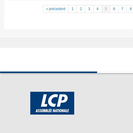
« précedent
1
2
3
4
5
6
7
8