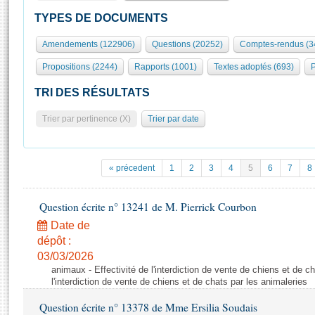
S'id
Présidence
Séance publique
Rôle et pouvoirs de l'Assemblée
Visiter l'Assemblée
TYPES DE DOCUMENTS
Fiches « Connaissance de l’Assemblée »
577 députés
Commissions et autres organes
Visite virtuelle du palais Bourbon
Amendements (122906)
Questions (20252)
Comptes-rendus (3
Organisation de l'Assemblée
Groupes politiques
Europe et International
Assister à une séance
Mot
Propositions (2244)
Rapports (1001)
Textes adoptés (693)
P
Présidence
Conférence des Présidents
Bureau
Collège des Ques
Élections législatives
Contrôle et évaluation
Accès des chercheurs à l’Assemblée
TRI DES RÉSULTATS
Congrès
Les évènements
S'inscrire
Trier par pertinence (X)
Trier par date
Pétitions
Statistiques et chiffres clés
Transparence et déontologie
Vous n'ave
Patrimoine
E
Documents de référence
« précedent
1
2
3
4
5
6
7
8
La Bibliothèque
( Constitution | Règlement de l'Assemblée ... )
Documents parlementaires
Les archives
Question écrite n° 13241 de M. Pierrick Courbon
Projets de loi
Contacts et plan d'accès
Date de
Propositions de loi
Histoire
Photos libres de droit
dépôt :
Amendements
Juniors
03/03/2026
Textes adoptés
animaux - Effectivité de l'interdiction de vente de chiens et de ch
Anciennes législatures
l'interdiction de vente de chiens et de chats par les animaleries
Liens vers les sites publics
Rapports d'information
Question écrite n° 13378 de Mme Ersilia Soudais