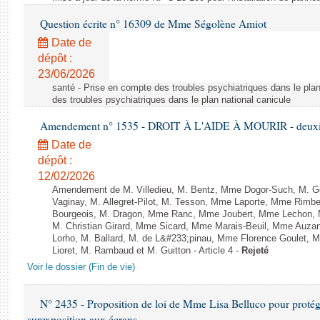
Question écrite n° 16309 de Mme Ségolène Amiot
Date de
dépôt :
23/06/2026
santé - Prise en compte des troubles psychiatriques dans le plan
des troubles psychiatriques dans le plan national canicule
Amendement n° 1535 - DROIT À L'AIDE À MOURIR - deuxièm
Date de
dépôt :
12/02/2026
Amendement de M. Villedieu, M. Bentz, Mme Dogor-Such, M. G
Vaginay, M. Allegret-Pilot, M. Tesson, Mme Laporte, Mme Rimbe
Bourgeois, M. Dragon, Mme Ranc, Mme Joubert, Mme Lechon, M
M. Christian Girard, Mme Sicard, Mme Marais-Beuil, Mme Au
Lorho, M. Ballard, M. de L&#233;pinau, Mme Florence Goulet, 
Lioret, M. Rambaud et M. Guitton - Article 4 -
Rejeté
Voir le dossier (Fin de vie)
N° 2435 - Proposition de loi de Mme Lisa Belluco pour protége
surexposition aux écrans