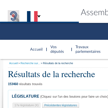
Assemb
Accèder à
la page
Vos
Travaux
Accueil
d'accueil
députés
parlementaires
Vous
Accueil
Recherche sur...
Résultats de la recherche
êtes
Résultats de la recherche
Général
ici
CONNEX
TRAVA
CONNA
DÉC
:
153460
résultats trouvés
LÉGISLATURE
(Cliquez sur l'un des boutons pour faire un choix
17e législature (X)
Précédentes législatures