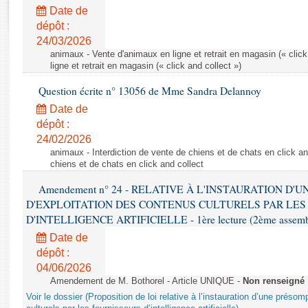
Rapports d'enquête
Date de
Rapports législatifs
dépôt :
Rapports sur l'application des lois
24/03/2026
Baromètre de l’application des lois
animaux - Vente d'animaux en ligne et retrait en magasin (« click
ligne et retrait en magasin (« click and collect »)
Question écrite n° 13056 de Mme Sandra Delannoy
Dossiers législatifs
Date de
Budget et sécurité sociale
dépôt :
Questions écrites et orales
24/02/2026
Comptes rendus des débats
animaux - Interdiction de vente de chiens et de chats en click and
chiens et de chats en click and collect
Amendement n° 24 - RELATIVE À L'INSTAURATION D'
D'EXPLOITATION DES CONTENUS CULTURELS PAR LES
D'INTELLIGENCE ARTIFICIELLE - 1ère lecture (2ème assemblé
Date de
dépôt :
04/06/2026
Amendement de M. Bothorel - Article UNIQUE -
Non renseigné
Voir le dossier (Proposition de loi relative à l’instauration d’une présom