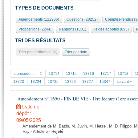
S'id
Présidence
Séance publique
Rôle et pouvoirs de l'Assemblée
Visiter l'Assemblée
TYPES DE DOCUMENTS
Fiches « Connaissance de l’Assemblée »
577 députés
Commissions et autres organes
Visite virtuelle du palais Bourbon
Amendements (122906)
Questions (20252)
Comptes-rendus (3
Organisation de l'Assemblée
Groupes politiques
Europe et International
Assister à une séance
Mot
Propositions (2244)
Rapports (1001)
Textes adoptés (693)
P
Présidence
Conférence des Présidents
Bureau
Collège des Ques
Élections législatives
Contrôle et évaluation
Accès des chercheurs à l’Assemblée
TRI DES RÉSULTATS
Congrès
Les évènements
S'inscrire
Trier par pertinence (X)
Trier par date
Pétitions
Statistiques et chiffres clés
Transparence et déontologie
Vous n'ave
Patrimoine
E
Documents de référence
« précedent
1
13714
13715
13716
13717
13718
1
La Bibliothèque
( Constitution | Règlement de l'Assemblée ... )
Documents parlementaires
13723
13724
13725
13726
13727
15347
suivant »
Les archives
Projets de loi
Contacts et plan d'accès
Amendement n° 1650 - FIN DE VIE - 1ère lecture (1ère assemb
Propositions de loi
Histoire
Photos libres de droit
Amendements
Date de
Juniors
dépôt :
Textes adoptés
Anciennes législatures
09/05/2025
Amendement de M. Bazin, M. Juvin, M. Hetzel, M. Di Filippo, M
Liens vers les sites publics
Rapports d'information
Ray - Article 6 -
Rejeté