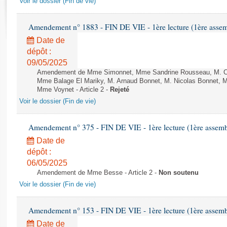
Voir le dossier (Fin de vie)
Rapports d'enquête
Rapports législatifs
Amendement n° 1883 - FIN DE VIE - 1ère lecture (1ère assemb
Rapports sur l'application des lois
Date de
Baromètre de l’application des lois
dépôt :
09/05/2025
Dossiers législatifs
Amendement de Mme Simonnet, Mme Sandrine Rousseau, M. Cor
Mme Balage El Mariky, M. Arnaud Bonnet, M. Nicolas Bonnet, 
Budget et sécurité sociale
Mme Voynet - Article 2 -
Rejeté
Questions écrites et orales
Voir le dossier (Fin de vie)
Comptes rendus des débats
Amendement n° 375 - FIN DE VIE - 1ère lecture (1ère assembl
Date de
dépôt :
06/05/2025
Amendement de Mme Besse - Article 2 -
Non soutenu
Voir le dossier (Fin de vie)
Amendement n° 153 - FIN DE VIE - 1ère lecture (1ère assembl
Date de