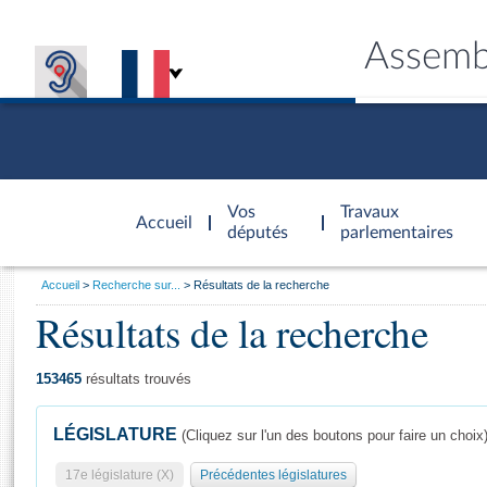
Assemb
Accèder à
la page
Vos
Travaux
Accueil
d'accueil
députés
parlementaires
Vous
Accueil
Recherche sur...
Résultats de la recherche
êtes
Résultats de la recherche
Général
ici
CONNEX
TRAVA
CONNA
DÉC
:
153465
résultats trouvés
LÉGISLATURE
(Cliquez sur l'un des boutons pour faire un choix
17e législature (X)
Précédentes législatures