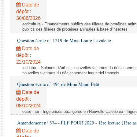
Rapports d'enquête
Date de
Rapports législatifs
dépôt :
Rapports sur l'application des lois
30/06/2026
Baromètre de l’application des lois
agriculture - Financements publics des filières de protéines ani
publics des filières de protéines animales à base d'insectes
Question écrite n° 1219 de Mme Laure Lavalette
Dossiers législatifs
Date de
Budget et sécurité sociale
dépôt :
Questions écrites et orales
22/10/2024
Comptes rendus des débats
industrie - Salariés d'Airbus : nouvelles victimes du déclassement 
nouvelles victimes du déclassement industriel français
Question écrite n° 494 de Mme Maud Petit
Date de
dépôt :
08/10/2024
outre-mer - Ingérences étrangères en Nouvelle Calédonie - Ingé
Amendement n° 574 - PLF POUR 2025 - 1ère lecture (1ère ass
Date de