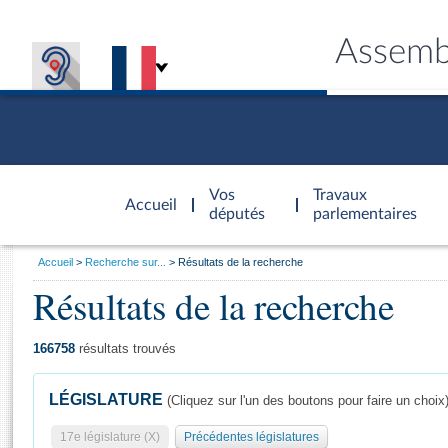
Assemb
Accèder à
la page
Vos
Travaux
Accueil
d'accueil
députés
parlementaires
Vous
Accueil
Recherche sur...
Résultats de la recherche
êtes
Résultats de la recherche
Général
ici
CONNEX
TRAVA
CONNA
DÉC
:
166758
résultats trouvés
LÉGISLATURE
(Cliquez sur l'un des boutons pour faire un choix
17e législature (X)
Précédentes législatures