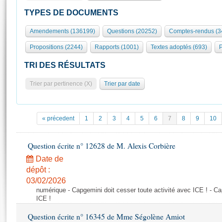
S'id
Présidence
Séance publique
Rôle et pouvoirs de l'Assemblée
Visiter l'Assemblée
TYPES DE DOCUMENTS
Fiches « Connaissance de l’Assemblée »
577 députés
Commissions et autres organes
Visite virtuelle du palais Bourbon
Amendements (136199)
Questions (20252)
Comptes-rendus (3
Organisation de l'Assemblée
Groupes politiques
Europe et International
Assister à une séance
Mot
Propositions (2244)
Rapports (1001)
Textes adoptés (693)
P
Présidence
Conférence des Présidents
Bureau
Collège des Ques
Élections législatives
Contrôle et évaluation
Accès des chercheurs à l’Assemblée
TRI DES RÉSULTATS
Congrès
Les évènements
S'inscrire
Trier par pertinence (X)
Trier par date
Pétitions
Statistiques et chiffres clés
Transparence et déontologie
Vous n'ave
Patrimoine
E
Documents de référence
« précedent
1
2
3
4
5
6
7
8
9
10
La Bibliothèque
( Constitution | Règlement de l'Assemblée ... )
Documents parlementaires
Les archives
Question écrite n° 12628 de M. Alexis Corbière
Projets de loi
Contacts et plan d'accès
Date de
Propositions de loi
Histoire
Photos libres de droit
dépôt :
Amendements
Juniors
03/02/2026
Textes adoptés
numérique - Capgemini doit cesser toute activité avec ICE ! - Ca
Anciennes législatures
ICE !
Liens vers les sites publics
Rapports d'information
Question écrite n° 16345 de Mme Ségolène Amiot