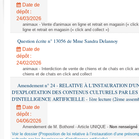
Rapports d'enquête
Date de
Rapports législatifs
dépôt :
Rapports sur l'application des lois
24/03/2026
Baromètre de l’application des lois
animaux - Vente d'animaux en ligne et retrait en magasin (« click
ligne et retrait en magasin (« click and collect »)
Question écrite n° 13056 de Mme Sandra Delannoy
Dossiers législatifs
Date de
Budget et sécurité sociale
dépôt :
Questions écrites et orales
24/02/2026
Comptes rendus des débats
animaux - Interdiction de vente de chiens et de chats en click and
chiens et de chats en click and collect
Amendement n° 24 - RELATIVE À L'INSTAURATION D'
D'EXPLOITATION DES CONTENUS CULTURELS PAR LES
D'INTELLIGENCE ARTIFICIELLE - 1ère lecture (2ème assemblé
Date de
dépôt :
04/06/2026
Amendement de M. Bothorel - Article UNIQUE -
Non renseigné
Voir le dossier (Proposition de loi relative à l’instauration d’une présom