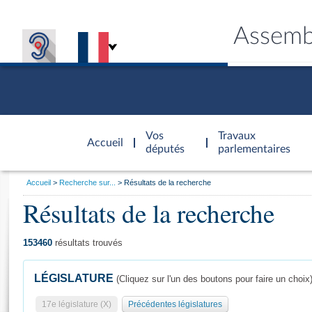
Assemb
Accèder à
la page
Vos
Travaux
Accueil
d'accueil
députés
parlementaires
Vous
Accueil
Recherche sur...
Résultats de la recherche
êtes
Résultats de la recherche
Général
ici
CONNEX
TRAVA
CONNA
DÉC
:
153460
résultats trouvés
LÉGISLATURE
(Cliquez sur l'un des boutons pour faire un choix
17e législature (X)
Précédentes législatures