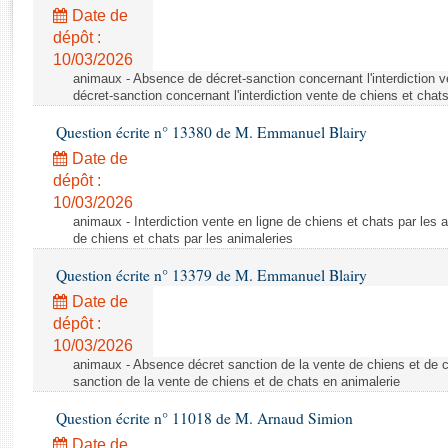
Rapports d'enquête
Date de
Rapports législatifs
dépôt :
Rapports sur l'application des lois
10/03/2026
Baromètre de l’application des lois
animaux - Absence de décret-sanction concernant l'interdiction 
décret-sanction concernant l'interdiction vente de chiens et chat
Question écrite n° 13380 de M. Emmanuel Blairy
Dossiers législatifs
Date de
Budget et sécurité sociale
dépôt :
Questions écrites et orales
10/03/2026
Comptes rendus des débats
animaux - Interdiction vente en ligne de chiens et chats par les a
de chiens et chats par les animaleries
Question écrite n° 13379 de M. Emmanuel Blairy
Date de
dépôt :
10/03/2026
animaux - Absence décret sanction de la vente de chiens et de 
sanction de la vente de chiens et de chats en animalerie
Question écrite n° 11018 de M. Arnaud Simion
Date de