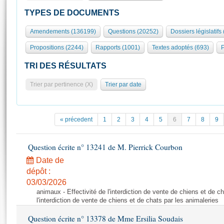
S'id
Présidence
Séance publique
Rôle et pouvoirs de l'Assemblée
Visiter l'Assemblée
TYPES DE DOCUMENTS
Fiches « Connaissance de l’Assemblée »
577 députés
Commissions et autres organes
Visite virtuelle du palais Bourbon
Amendements (136199)
Questions (20252)
Dossiers législatifs
Organisation de l'Assemblée
Groupes politiques
Europe et International
Assister à une séance
Mot
Propositions (2244)
Rapports (1001)
Textes adoptés (693)
P
Présidence
Conférence des Présidents
Bureau
Collège des Ques
Élections législatives
Contrôle et évaluation
Accès des chercheurs à l’Assemblée
TRI DES RÉSULTATS
Congrès
Les évènements
S'inscrire
Trier par pertinence (X)
Trier par date
Pétitions
Statistiques et chiffres clés
Transparence et déontologie
Vous n'ave
Patrimoine
E
Documents de référence
« précedent
1
2
3
4
5
6
7
8
9
La Bibliothèque
( Constitution | Règlement de l'Assemblée ... )
Documents parlementaires
Les archives
Question écrite n° 13241 de M. Pierrick Courbon
Projets de loi
Contacts et plan d'accès
Date de
Propositions de loi
Histoire
Photos libres de droit
dépôt :
Amendements
Juniors
03/03/2026
Textes adoptés
animaux - Effectivité de l'interdiction de vente de chiens et de ch
Anciennes législatures
l'interdiction de vente de chiens et de chats par les animaleries
Liens vers les sites publics
Rapports d'information
Question écrite n° 13378 de Mme Ersilia Soudais