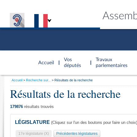
Assemb
Accèder à
la page
Vos
Travaux
Accueil
d'accueil
députés
parlementaires
Vous
Accueil
Recherche sur...
Résultats de la recherche
êtes
Résultats de la recherche
Général
ici
CONNEX
TRAVA
CONNA
DÉC
:
179876
résultats trouvés
LÉGISLATURE
(Cliquez sur l'un des boutons pour faire un choix
17e législature (X)
Précédentes législatures