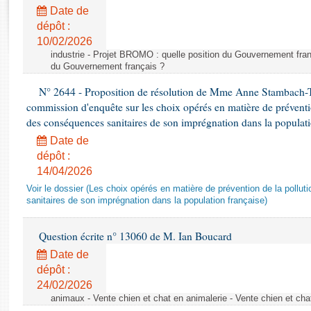
Rapports d'enquête
Date de
Rapports législatifs
dépôt :
Rapports sur l'application des lois
10/02/2026
Baromètre de l’application des lois
industrie - Projet BROMO : quelle position du Gouvernement fran
du Gouvernement français ?
N° 2644 - Proposition de résolution de Mme Anne Stambach-Ter
Dossiers législatifs
commission d'enquête sur les choix opérés en matière de préventi
Budget et sécurité sociale
des conséquences sanitaires de son imprégnation dans la populati
Questions écrites et orales
Date de
Comptes rendus des débats
dépôt :
14/04/2026
Voir le dossier (Les choix opérés en matière de prévention de la poll
sanitaires de son imprégnation dans la population française)
Question écrite n° 13060 de M. Ian Boucard
Date de
dépôt :
24/02/2026
animaux - Vente chien et chat en animalerie - Vente chien et cha