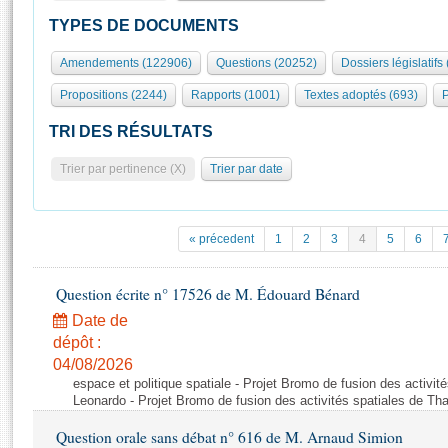
S'id
Présidence
Séance publique
Rôle et pouvoirs de l'Assemblée
Visiter l'Assemblée
TYPES DE DOCUMENTS
Fiches « Connaissance de l’Assemblée »
577 députés
Commissions et autres organes
Visite virtuelle du palais Bourbon
Amendements (122906)
Questions (20252)
Dossiers législatifs
Organisation de l'Assemblée
Groupes politiques
Europe et International
Assister à une séance
Mot
Propositions (2244)
Rapports (1001)
Textes adoptés (693)
P
Présidence
Conférence des Présidents
Bureau
Collège des Ques
Élections législatives
Contrôle et évaluation
Accès des chercheurs à l’Assemblée
TRI DES RÉSULTATS
Congrès
Les évènements
S'inscrire
Trier par pertinence (X)
Trier par date
Pétitions
Statistiques et chiffres clés
Transparence et déontologie
Vous n'ave
Patrimoine
E
Documents de référence
« précedent
1
2
3
4
5
6
La Bibliothèque
( Constitution | Règlement de l'Assemblée ... )
Documents parlementaires
Les archives
Question écrite n° 17526 de M. Édouard Bénard
Projets de loi
Contacts et plan d'accès
Date de
Propositions de loi
Histoire
Photos libres de droit
dépôt :
Amendements
Juniors
04/08/2026
Textes adoptés
espace et politique spatiale - Projet Bromo de fusion des activit
Anciennes législatures
Leonardo - Projet Bromo de fusion des activités spatiales de Tha
Liens vers les sites publics
Rapports d'information
Question orale sans débat n° 616 de M. Arnaud Simion