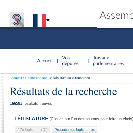
Assemb
Accèder à
la page
Vos
Travaux
Accueil
d'accueil
députés
parlementaires
Vous
Accueil
Recherche sur...
Résultats de la recherche
êtes
Résultats de la recherche
Général
ici
CONNEX
TRAVA
CONNA
DÉC
:
166583
résultats trouvés
LÉGISLATURE
(Cliquez sur l'un des boutons pour faire un choix
17e législature (X)
Précédentes législatures