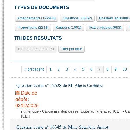
S'id
Présidence
Séance publique
Rôle et pouvoirs de l'Assemblée
Visiter l'Assemblée
TYPES DE DOCUMENTS
Fiches « Connaissance de l’Assemblée »
577 députés
Commissions et autres organes
Visite virtuelle du palais Bourbon
Amendements (122906)
Questions (20252)
Dossiers législatifs
Organisation de l'Assemblée
Groupes politiques
Europe et International
Assister à une séance
Mot
Propositions (2244)
Rapports (1001)
Textes adoptés (693)
P
Présidence
Conférence des Présidents
Bureau
Collège des Ques
Élections législatives
Contrôle et évaluation
Accès des chercheurs à l’Assemblée
TRI DES RÉSULTATS
Congrès
Les évènements
S'inscrire
Trier par pertinence (X)
Trier par date
Pétitions
Statistiques et chiffres clés
Transparence et déontologie
Vous n'ave
Patrimoine
E
Documents de référence
« précedent
1
2
3
4
5
6
7
8
9
10
La Bibliothèque
( Constitution | Règlement de l'Assemblée ... )
Documents parlementaires
Les archives
Question écrite n° 12628 de M. Alexis Corbière
Projets de loi
Contacts et plan d'accès
Date de
Propositions de loi
Histoire
Photos libres de droit
dépôt :
Amendements
Juniors
03/02/2026
Textes adoptés
numérique - Capgemini doit cesser toute activité avec ICE ! - Ca
Anciennes législatures
ICE !
Liens vers les sites publics
Rapports d'information
Question écrite n° 16345 de Mme Ségolène Amiot