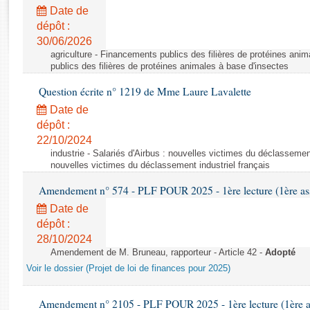
Rapports d'enquête
Date de
Rapports législatifs
dépôt :
Rapports sur l'application des lois
30/06/2026
Baromètre de l’application des lois
agriculture - Financements publics des filières de protéines ani
publics des filières de protéines animales à base d'insectes
Question écrite n° 1219 de Mme Laure Lavalette
Dossiers législatifs
Date de
Budget et sécurité sociale
dépôt :
Questions écrites et orales
22/10/2024
Comptes rendus des débats
industrie - Salariés d'Airbus : nouvelles victimes du déclassement 
nouvelles victimes du déclassement industriel français
Amendement n° 574 - PLF POUR 2025 - 1ère lecture (1ère ass
Date de
dépôt :
28/10/2024
Amendement de M. Bruneau, rapporteur - Article 42 -
Adopté
Voir le dossier (Projet de loi de finances pour 2025)
Amendement n° 2105 - PLF POUR 2025 - 1ère lecture (1ère as