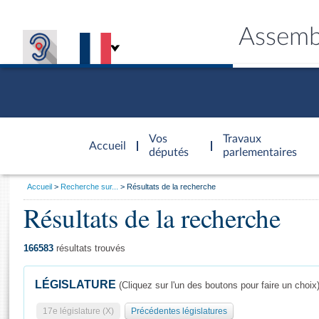
Assemb
Accèder à
la page
Vos
Travaux
Accueil
d'accueil
députés
parlementaires
Vous
Accueil
Recherche sur...
Résultats de la recherche
êtes
Résultats de la recherche
Général
ici
CONNEX
TRAVA
CONNA
DÉC
:
166583
résultats trouvés
LÉGISLATURE
(Cliquez sur l'un des boutons pour faire un choix
17e législature (X)
Précédentes législatures