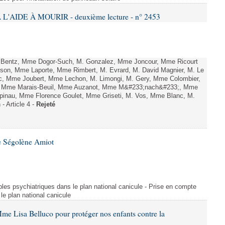
L'AIDE À MOURIR - deuxième lecture - n° 2453
. Bentz, Mme Dogor-Such, M. Gonzalez, Mme Joncour, Mme Ricourt
Tesson, Mme Laporte, Mme Rimbert, M. Evrard, M. David Magnier, M. Le
c, Mme Joubert, Mme Lechon, M. Limongi, M. Gery, Mme Colombier,
rd, Mme Marais-Beuil, Mme Auzanot, Mme M&#233;nach&#233;, Mme
;pinau, Mme Florence Goulet, Mme Griseti, M. Vos, Mme Blanc, M.
- Article 4 -
Rejeté
e Ségolène Amiot
les psychiatriques dans le plan national canicule - Prise en compte
le plan national canicule
me Lisa Belluco pour protéger nos enfants contre la