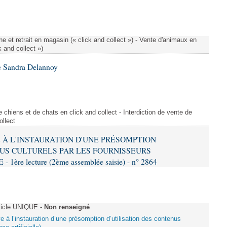
e et retrait en magasin (« click and collect ») - Vente d'animaux en
k and collect »)
e Sandra Delannoy
 chiens et de chats en click and collect - Interdiction de vente de
ollect
VE À L'INSTAURATION D'UNE PRÉSOMPTION
US CULTURELS PAR LES FOURNISSEURS
re lecture (2ème assemblée saisie) - n° 2864
ticle UNIQUE -
Non renseigné
ive à l’instauration d’une présomption d’utilisation des contenus