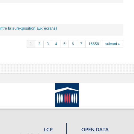
ontre la surexposition aux écrans)
1
2
3
4
5
6
7
16658
suivant »
LCP
OPEN DATA