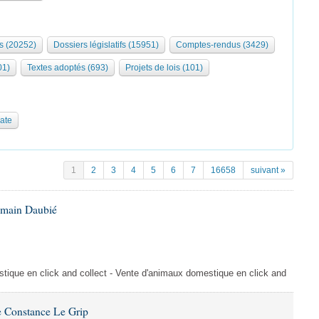
s (20252)
Dossiers législatifs (15951)
Comptes-rendus (3429)
01)
Textes adoptés (693)
Projets de lois (101)
date
1
2
3
4
5
6
7
16658
suivant »
omain Daubié
ique en click and collect - Vente d'animaux domestique en click and
 Constance Le Grip