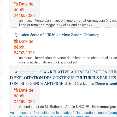
Rapports d'enquête
Date de
Rapports législatifs
dépôt :
Rapports sur l'application des lois
24/03/2026
Baromètre de l’application des lois
animaux - Vente d'animaux en ligne et retrait en magasin (« click
ligne et retrait en magasin (« click and collect »)
Question écrite n° 13056 de Mme Sandra Delannoy
Dossiers législatifs
Date de
Budget et sécurité sociale
dépôt :
Questions écrites et orales
24/02/2026
Comptes rendus des débats
animaux - Interdiction de vente de chiens et de chats en click and
chiens et de chats en click and collect
Amendement n° 24 - RELATIVE À L'INSTAURATION D'
D'EXPLOITATION DES CONTENUS CULTURELS PAR LES
D'INTELLIGENCE ARTIFICIELLE - 1ère lecture (2ème assemblé
Date de
dépôt :
04/06/2026
Amendement de M. Bothorel - Article UNIQUE -
Non renseigné
Voir le dossier (Proposition de loi relative à l’instauration d’une présom