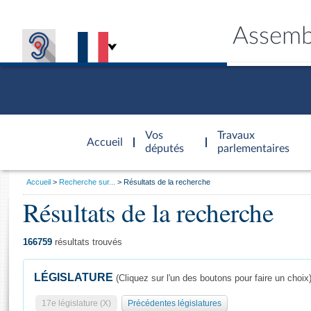
Assemb
Accèder à
la page
Vos
Travaux
Accueil
d'accueil
députés
parlementaires
Vous
Accueil
Recherche sur...
Résultats de la recherche
êtes
Résultats de la recherche
Général
ici
CONNEX
TRAVA
CONNA
DÉC
:
166759
résultats trouvés
LÉGISLATURE
(Cliquez sur l'un des boutons pour faire un choix
17e législature (X)
Précédentes législatures