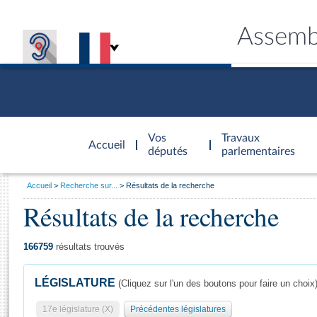
Assemb
Accèder à
la page
Vos
Travaux
Accueil
d'accueil
députés
parlementaires
Vous
Accueil
Recherche sur...
Résultats de la recherche
êtes
Résultats de la recherche
Général
ici
CONNEX
TRAVA
CONNA
DÉC
:
166759
résultats trouvés
LÉGISLATURE
(Cliquez sur l'un des boutons pour faire un choix
17e législature (X)
Précédentes législatures