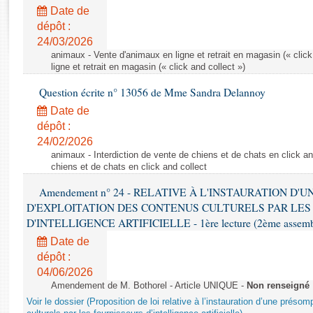
Rapports d'enquête
Date de
Rapports législatifs
dépôt :
Rapports sur l'application des lois
24/03/2026
Baromètre de l’application des lois
animaux - Vente d'animaux en ligne et retrait en magasin (« click
ligne et retrait en magasin (« click and collect »)
Question écrite n° 13056 de Mme Sandra Delannoy
Dossiers législatifs
Date de
Budget et sécurité sociale
dépôt :
Questions écrites et orales
24/02/2026
Comptes rendus des débats
animaux - Interdiction de vente de chiens et de chats en click and
chiens et de chats en click and collect
Amendement n° 24 - RELATIVE À L'INSTAURATION D'
D'EXPLOITATION DES CONTENUS CULTURELS PAR LES
D'INTELLIGENCE ARTIFICIELLE - 1ère lecture (2ème assemblé
Date de
dépôt :
04/06/2026
Amendement de M. Bothorel - Article UNIQUE -
Non renseigné
Voir le dossier (Proposition de loi relative à l’instauration d’une présom