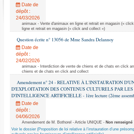
Rapports d'enquête
Date de
Rapports législatifs
dépôt :
Rapports sur l'application des lois
24/03/2026
Baromètre de l’application des lois
animaux - Vente d'animaux en ligne et retrait en magasin (« click
ligne et retrait en magasin (« click and collect »)
Question écrite n° 13056 de Mme Sandra Delannoy
Dossiers législatifs
Date de
Budget et sécurité sociale
dépôt :
Questions écrites et orales
24/02/2026
Comptes rendus des débats
animaux - Interdiction de vente de chiens et de chats en click and
chiens et de chats en click and collect
Amendement n° 24 - RELATIVE À L'INSTAURATION D'
D'EXPLOITATION DES CONTENUS CULTURELS PAR LES
D'INTELLIGENCE ARTIFICIELLE - 1ère lecture (2ème assemblé
Date de
dépôt :
04/06/2026
Amendement de M. Bothorel - Article UNIQUE -
Non renseigné
Voir le dossier (Proposition de loi relative à l’instauration d’une présom