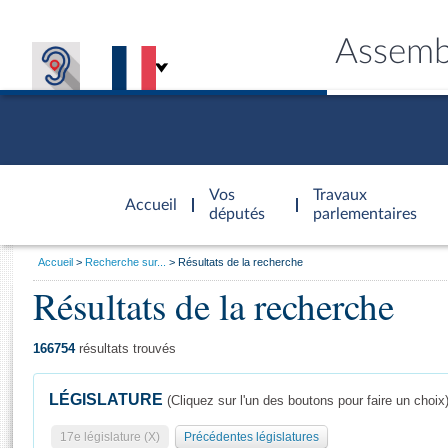
Assemb
Accèder à
la page
Vos
Travaux
Accueil
d'accueil
députés
parlementaires
Vous
Accueil
Recherche sur...
Résultats de la recherche
êtes
Résultats de la recherche
Général
ici
CONNEX
TRAVA
CONNA
DÉC
:
166754
résultats trouvés
LÉGISLATURE
(Cliquez sur l'un des boutons pour faire un choix
17e législature (X)
Précédentes législatures