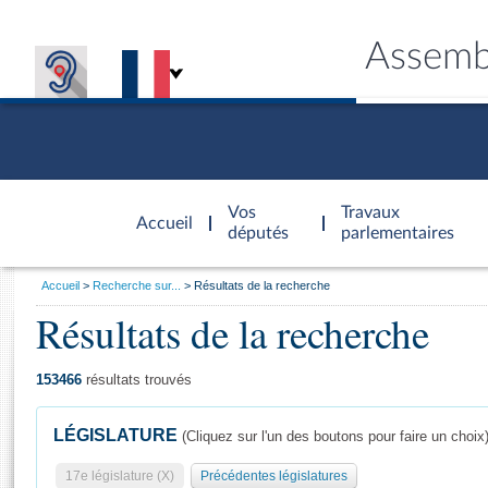
Assemb
Accèder à
la page
Vos
Travaux
Accueil
d'accueil
députés
parlementaires
Vous
Accueil
Recherche sur...
Résultats de la recherche
êtes
Résultats de la recherche
Général
ici
CONNEX
TRAVA
CONNA
DÉC
:
153466
résultats trouvés
LÉGISLATURE
(Cliquez sur l'un des boutons pour faire un choix
17e législature (X)
Précédentes législatures