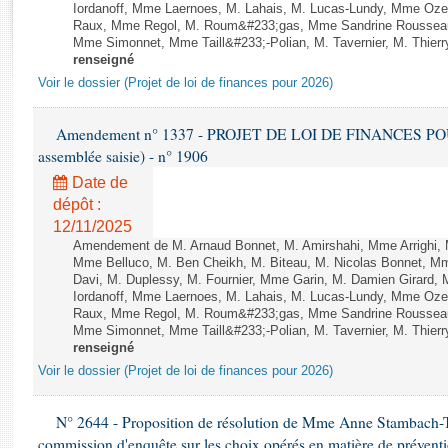
Rapports d'enquête
Iordanoff, Mme Laernoes, M. Lahais, M. Lucas-Lundy, Mme Oz
Raux, Mme Regol, M. Roum&#233;gas, Mme Sandrine Rousseau
Rapports législatifs
Mme Simonnet, Mme Taill&#233;-Polian, M. Tavernier, M. Thierry
Rapports sur l'application des lois
renseigné
Baromètre de l’application des lois
Voir le dossier (Projet de loi de finances pour 2026)
Amendement n° 1337 - PROJET DE LOI DE FINANCES POUR 2
Dossiers législatifs
assemblée saisie) - n° 1906
Budget et sécurité sociale
Date de
Questions écrites et orales
dépôt :
Comptes rendus des débats
12/11/2025
Amendement de M. Arnaud Bonnet, M. Amirshahi, Mme Arrighi, 
Mme Belluco, M. Ben Cheikh, M. Biteau, M. Nicolas Bonnet, Mm
Davi, M. Duplessy, M. Fournier, Mme Garin, M. Damien Girard,
Iordanoff, Mme Laernoes, M. Lahais, M. Lucas-Lundy, Mme Oz
Raux, Mme Regol, M. Roum&#233;gas, Mme Sandrine Rousseau
Mme Simonnet, Mme Taill&#233;-Polian, M. Tavernier, M. Thierry
renseigné
Voir le dossier (Projet de loi de finances pour 2026)
N° 2644 - Proposition de résolution de Mme Anne Stambach-Ter
commission d'enquête sur les choix opérés en matière de préventi