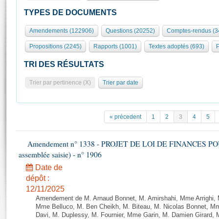
S'id
Présidence
Séance publique
Rôle et pouvoirs de l'Assemblée
Visiter l'Assemblée
TYPES DE DOCUMENTS
Fiches « Connaissance de l’Assemblée »
577 députés
Commissions et autres organes
Visite virtuelle du palais Bourbon
Amendements (122906)
Questions (20252)
Comptes-rendus (3
Organisation de l'Assemblée
Groupes politiques
Europe et International
Assister à une séance
Mot
Propositions (2245)
Rapports (1001)
Textes adoptés (693)
P
Présidence
Conférence des Présidents
Bureau
Collège des Ques
Élections législatives
Contrôle et évaluation
Accès des chercheurs à l’Assemblée
TRI DES RÉSULTATS
Congrès
Les évènements
S'inscrire
Trier par pertinence (X)
Trier par date
Pétitions
Statistiques et chiffres clés
Transparence et déontologie
Vous n'ave
Patrimoine
E
Documents de référence
« précedent
1
2
3
4
5
La Bibliothèque
( Constitution | Règlement de l'Assemblée ... )
Documents parlementaires
Les archives
Amendement n° 1338 - PROJET DE LOI DE FINANCES POUR 2
Projets de loi
Contacts et plan d'accès
assemblée saisie) - n° 1906
Propositions de loi
Histoire
Photos libres de droit
Date de
Amendements
Juniors
dépôt :
Textes adoptés
12/11/2025
Anciennes législatures
Amendement de M. Arnaud Bonnet, M. Amirshahi, Mme Arrighi, 
Liens vers les sites publics
Mme Belluco, M. Ben Cheikh, M. Biteau, M. Nicolas Bonnet, Mm
Rapports d'information
Davi, M. Duplessy, M. Fournier, Mme Garin, M. Damien Girard,