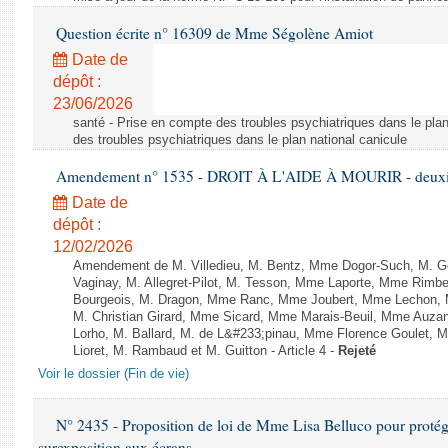
Question écrite n° 16309 de Mme Ségolène Amiot
Date de
dépôt :
23/06/2026
santé - Prise en compte des troubles psychiatriques dans le plan
des troubles psychiatriques dans le plan national canicule
Amendement n° 1535 - DROIT À L'AIDE À MOURIR - deuxièm
Date de
dépôt :
12/02/2026
Amendement de M. Villedieu, M. Bentz, Mme Dogor-Such, M. G
Vaginay, M. Allegret-Pilot, M. Tesson, Mme Laporte, Mme Rimbe
Bourgeois, M. Dragon, Mme Ranc, Mme Joubert, Mme Lechon, M
M. Christian Girard, Mme Sicard, Mme Marais-Beuil, Mme Au
Lorho, M. Ballard, M. de L&#233;pinau, Mme Florence Goulet, 
Lioret, M. Rambaud et M. Guitton - Article 4 -
Rejeté
Voir le dossier (Fin de vie)
N° 2435 - Proposition de loi de Mme Lisa Belluco pour protége
surexposition aux écrans