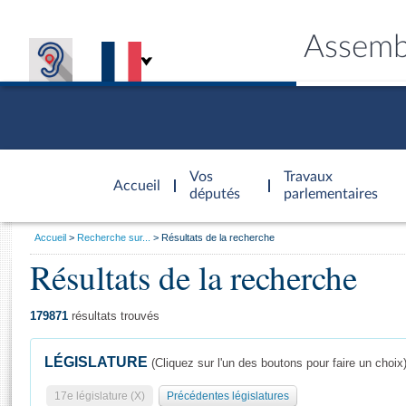
Assemb
Accèder à
la page
Vos
Travaux
Accueil
d'accueil
députés
parlementaires
Vous
Accueil
Recherche sur...
Résultats de la recherche
êtes
Résultats de la recherche
Général
ici
CONNEX
TRAVA
CONNA
DÉC
:
179871
résultats trouvés
LÉGISLATURE
(Cliquez sur l'un des boutons pour faire un choix
17e législature (X)
Précédentes législatures