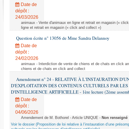
Rapports d'enquête
Date de
Rapports législatifs
dépôt :
Rapports sur l'application des lois
24/03/2026
Baromètre de l’application des lois
animaux - Vente d'animaux en ligne et retrait en magasin (« click
ligne et retrait en magasin (« click and collect »)
Question écrite n° 13056 de Mme Sandra Delannoy
Dossiers législatifs
Date de
Budget et sécurité sociale
dépôt :
Questions écrites et orales
24/02/2026
Comptes rendus des débats
animaux - Interdiction de vente de chiens et de chats en click and
chiens et de chats en click and collect
Amendement n° 24 - RELATIVE À L'INSTAURATION D'
D'EXPLOITATION DES CONTENUS CULTURELS PAR LES
D'INTELLIGENCE ARTIFICIELLE - 1ère lecture (2ème assemblé
Date de
dépôt :
04/06/2026
Amendement de M. Bothorel - Article UNIQUE -
Non renseigné
Voir le dossier (Proposition de loi relative à l’instauration d’une présom