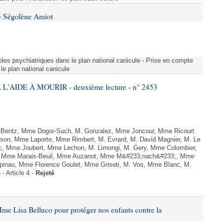
e Ségolène Amiot
les psychiatriques dans le plan national canicule - Prise en compte
le plan national canicule
L'AIDE À MOURIR - deuxième lecture - n° 2453
. Bentz, Mme Dogor-Such, M. Gonzalez, Mme Joncour, Mme Ricourt
Tesson, Mme Laporte, Mme Rimbert, M. Evrard, M. David Magnier, M. Le
c, Mme Joubert, Mme Lechon, M. Limongi, M. Gery, Mme Colombier,
rd, Mme Marais-Beuil, Mme Auzanot, Mme M&#233;nach&#233;, Mme
;pinau, Mme Florence Goulet, Mme Griseti, M. Vos, Mme Blanc, M.
- Article 4 -
Rejeté
me Lisa Belluco pour protéger nos enfants contre la