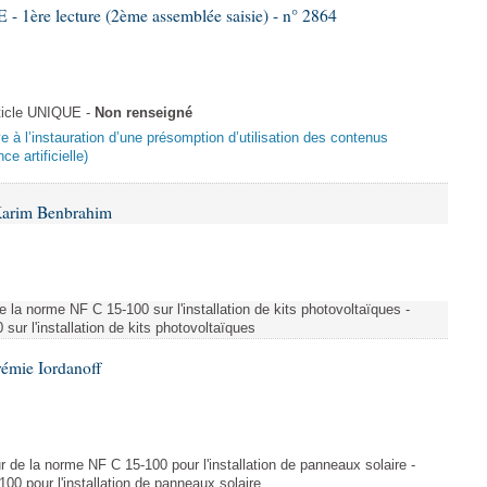
re lecture (2ème assemblée saisie) - n° 2864
ticle UNIQUE -
Non renseigné
ive à l’instauration d’une présomption d’utilisation des contenus
ce artificielle)
Karim Benbrahim
e la norme NF C 15-100 sur l'installation de kits photovoltaïques -
ur l'installation de kits photovoltaïques
rémie Iordanoff
ur de la norme NF C 15-100 pour l'installation de panneaux solaire -
00 pour l'installation de panneaux solaire