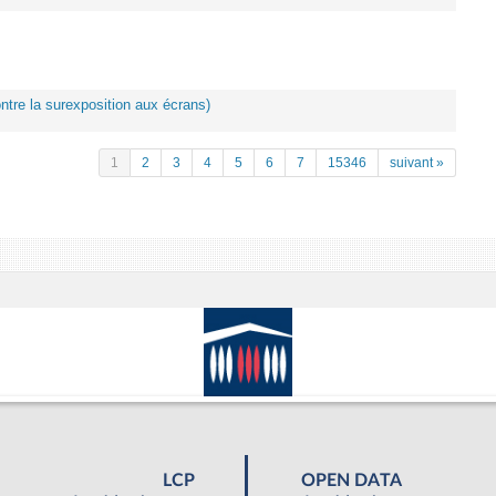
ontre la surexposition aux écrans)
1
2
3
4
5
6
7
15346
suivant »
LCP
OPEN DATA