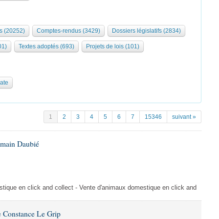
s (20252)
Comptes-rendus (3429)
Dossiers législatifs (2834)
01)
Textes adoptés (693)
Projets de lois (101)
date
1
2
3
4
5
6
7
15346
suivant »
omain Daubié
ique en click and collect - Vente d'animaux domestique en click and
 Constance Le Grip