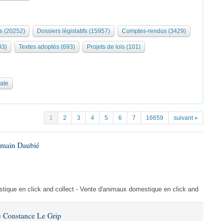
s (20252)
Dossiers législatifs (15957)
Comptes-rendus (3429)
03)
Textes adoptés (693)
Projets de lois (101)
date
1
2
3
4
5
6
7
16659
suivant »
omain Daubié
ique en click and collect - Vente d'animaux domestique en click and
 Constance Le Grip