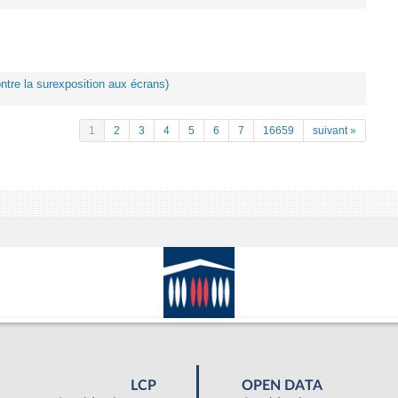
ontre la surexposition aux écrans)
1
2
3
4
5
6
7
16659
suivant »
LCP
OPEN DATA