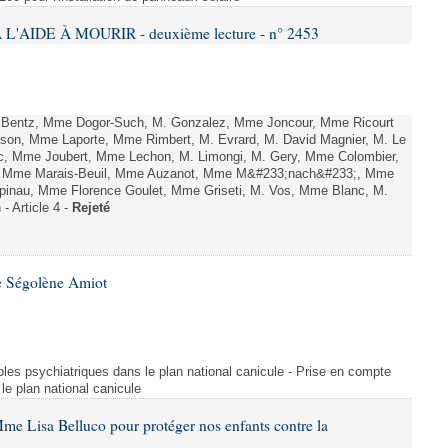
L'AIDE À MOURIR - deuxième lecture - n° 2453
. Bentz, Mme Dogor-Such, M. Gonzalez, Mme Joncour, Mme Ricourt
Tesson, Mme Laporte, Mme Rimbert, M. Evrard, M. David Magnier, M. Le
c, Mme Joubert, Mme Lechon, M. Limongi, M. Gery, Mme Colombier,
rd, Mme Marais-Beuil, Mme Auzanot, Mme M&#233;nach&#233;, Mme
;pinau, Mme Florence Goulet, Mme Griseti, M. Vos, Mme Blanc, M.
- Article 4 -
Rejeté
e Ségolène Amiot
les psychiatriques dans le plan national canicule - Prise en compte
le plan national canicule
me Lisa Belluco pour protéger nos enfants contre la