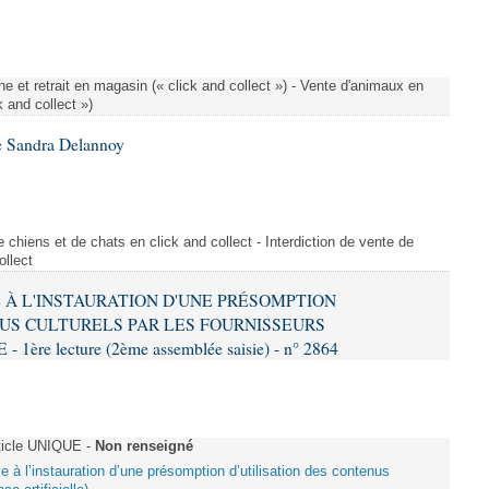
e et retrait en magasin (« click and collect ») - Vente d'animaux en
k and collect »)
e Sandra Delannoy
 chiens et de chats en click and collect - Interdiction de vente de
ollect
VE À L'INSTAURATION D'UNE PRÉSOMPTION
US CULTURELS PAR LES FOURNISSEURS
re lecture (2ème assemblée saisie) - n° 2864
ticle UNIQUE -
Non renseigné
ive à l’instauration d’une présomption d’utilisation des contenus