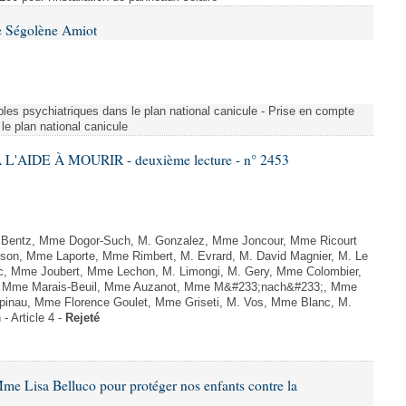
e Ségolène Amiot
les psychiatriques dans le plan national canicule - Prise en compte
le plan national canicule
L'AIDE À MOURIR - deuxième lecture - n° 2453
. Bentz, Mme Dogor-Such, M. Gonzalez, Mme Joncour, Mme Ricourt
Tesson, Mme Laporte, Mme Rimbert, M. Evrard, M. David Magnier, M. Le
c, Mme Joubert, Mme Lechon, M. Limongi, M. Gery, Mme Colombier,
rd, Mme Marais-Beuil, Mme Auzanot, Mme M&#233;nach&#233;, Mme
;pinau, Mme Florence Goulet, Mme Griseti, M. Vos, Mme Blanc, M.
- Article 4 -
Rejeté
me Lisa Belluco pour protéger nos enfants contre la