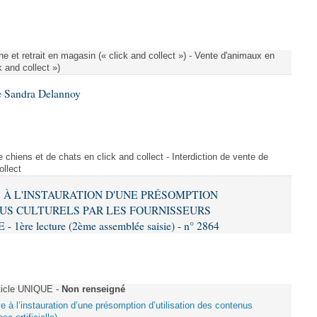
e et retrait en magasin (« click and collect ») - Vente d'animaux en
k and collect »)
e Sandra Delannoy
 chiens et de chats en click and collect - Interdiction de vente de
ollect
VE À L'INSTAURATION D'UNE PRÉSOMPTION
US CULTURELS PAR LES FOURNISSEURS
re lecture (2ème assemblée saisie) - n° 2864
ticle UNIQUE -
Non renseigné
ive à l’instauration d’une présomption d’utilisation des contenus