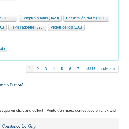
s (20252)
Comptes-rendus (3429)
Dossiers législatifs (2830)
01)
Textes adoptés (693)
Projets de lois (101)
date
1
2
3
4
5
6
7
15346
suivant »
omain Daubié
ique en click and collect - Vente d'animaux domestique en click and
 Constance Le Grip