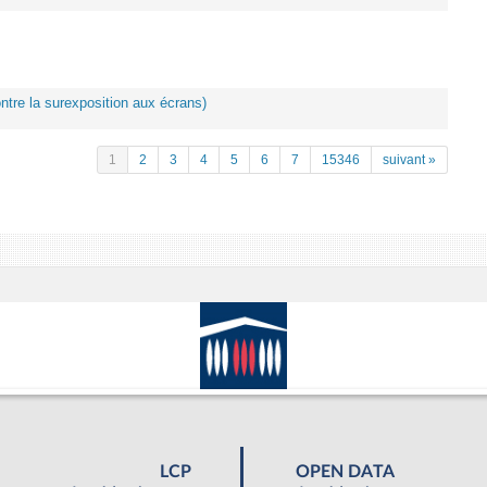
ontre la surexposition aux écrans)
1
2
3
4
5
6
7
15346
suivant »
LCP
OPEN DATA