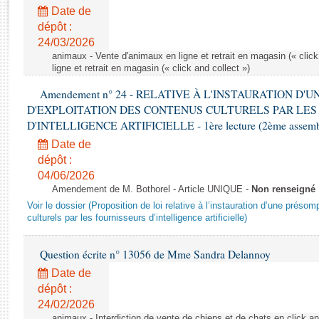
Rapports d'enquête
Date de
Rapports législatifs
dépôt :
Rapports sur l'application des lois
24/03/2026
Baromètre de l’application des lois
animaux - Vente d'animaux en ligne et retrait en magasin (« click
ligne et retrait en magasin (« click and collect »)
Amendement n° 24 - RELATIVE À L'INSTAURATION D'
Dossiers législatifs
D'EXPLOITATION DES CONTENUS CULTURELS PAR LES
Budget et sécurité sociale
D'INTELLIGENCE ARTIFICIELLE - 1ère lecture (2ème assemblé
Questions écrites et orales
Date de
Comptes rendus des débats
dépôt :
04/06/2026
Amendement de M. Bothorel - Article UNIQUE -
Non renseigné
Voir le dossier (Proposition de loi relative à l’instauration d’une présom
culturels par les fournisseurs d’intelligence artificielle)
Question écrite n° 13056 de Mme Sandra Delannoy
Date de
dépôt :
24/02/2026
animaux - Interdiction de vente de chiens et de chats en click and