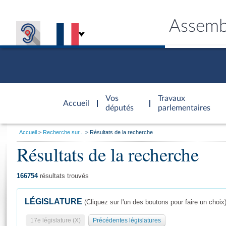
Assemb
Accèder à
la page
Vos
Travaux
Accueil
d'accueil
députés
parlementaires
Vous
Accueil
Recherche sur...
Résultats de la recherche
êtes
Résultats de la recherche
Général
ici
CONNEX
TRAVA
CONNA
DÉC
:
166754
résultats trouvés
LÉGISLATURE
(Cliquez sur l'un des boutons pour faire un choix
17e législature (X)
Précédentes législatures