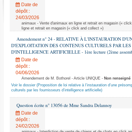
Rapports d'enquête
Date de
Rapports législatifs
dépôt :
Rapports sur l'application des lois
24/03/2026
Baromètre de l’application des lois
animaux - Vente d'animaux en ligne et retrait en magasin (« click
ligne et retrait en magasin (« click and collect »)
Amendement n° 24 - RELATIVE À L'INSTAURATION D'
Dossiers législatifs
D'EXPLOITATION DES CONTENUS CULTURELS PAR LES
Budget et sécurité sociale
D'INTELLIGENCE ARTIFICIELLE - 1ère lecture (2ème assemblé
Questions écrites et orales
Date de
Comptes rendus des débats
dépôt :
04/06/2026
Amendement de M. Bothorel - Article UNIQUE -
Non renseigné
Voir le dossier (Proposition de loi relative à l’instauration d’une présom
culturels par les fournisseurs d’intelligence artificielle)
Question écrite n° 13056 de Mme Sandra Delannoy
Date de
dépôt :
24/02/2026
animaux - Interdiction de vente de chiens et de chats en click and