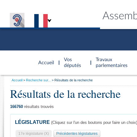
Assemb
Accèder à
la page
Vos
Travaux
Accueil
d'accueil
députés
parlementaires
Vous
Accueil
Recherche sur...
Résultats de la recherche
êtes
Résultats de la recherche
Général
ici
CONNEX
TRAVA
CONNA
DÉC
:
166760
résultats trouvés
LÉGISLATURE
(Cliquez sur l'un des boutons pour faire un choix
17e législature (X)
Précédentes législatures