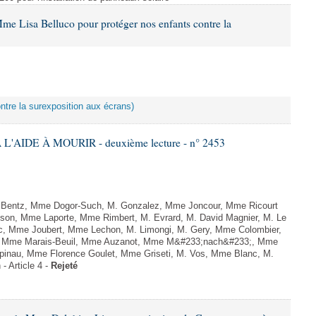
me Lisa Belluco pour protéger nos enfants contre la
ontre la surexposition aux écrans)
L'AIDE À MOURIR - deuxième lecture - n° 2453
. Bentz, Mme Dogor-Such, M. Gonzalez, Mme Joncour, Mme Ricourt
Tesson, Mme Laporte, Mme Rimbert, M. Evrard, M. David Magnier, M. Le
c, Mme Joubert, Mme Lechon, M. Limongi, M. Gery, Mme Colombier,
rd, Mme Marais-Beuil, Mme Auzanot, Mme M&#233;nach&#233;, Mme
;pinau, Mme Florence Goulet, Mme Griseti, M. Vos, Mme Blanc, M.
- Article 4 -
Rejeté