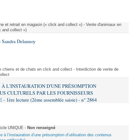
e et retrait en magasin (« click and collect ») - Vente d'animaux en
k and collect »)
e Sandra Delannoy
 chiens et de chats en click and collect - Interdiction de vente de
ollect
VE À L'INSTAURATION D'UNE PRÉSOMPTION
US CULTURELS PAR LES FOURNISSEURS
re lecture (2ème assemblée saisie) - n° 2864
ticle UNIQUE -
Non renseigné
ive à l’instauration d’une présomption d’utilisation des contenus