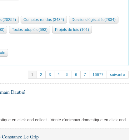
s (20252)
Comptes-rendus (3434)
Dossiers législatifs (2834)
03)
Textes adoptés (693)
Projets de lois (101)
date
1
2
3
4
5
6
7
16677
suivant »
omain Daubié
ique en click and collect - Vente d'animaux domestique en click and
 Constance Le Grip