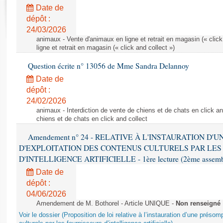
Rapports d'enquête
Date de
Rapports législatifs
dépôt :
Rapports sur l'application des lois
24/03/2026
Baromètre de l’application des lois
animaux - Vente d'animaux en ligne et retrait en magasin (« click
ligne et retrait en magasin (« click and collect »)
Question écrite n° 13056 de Mme Sandra Delannoy
Dossiers législatifs
Date de
Budget et sécurité sociale
dépôt :
Questions écrites et orales
24/02/2026
Comptes rendus des débats
animaux - Interdiction de vente de chiens et de chats en click and
chiens et de chats en click and collect
Amendement n° 24 - RELATIVE À L'INSTAURATION D'
D'EXPLOITATION DES CONTENUS CULTURELS PAR LES
D'INTELLIGENCE ARTIFICIELLE - 1ère lecture (2ème assemblé
Date de
dépôt :
04/06/2026
Amendement de M. Bothorel - Article UNIQUE -
Non renseigné
Voir le dossier (Proposition de loi relative à l’instauration d’une présom