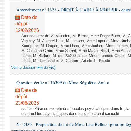
Amendement n° 1535 - DROIT À L'AIDE À MOURIR - deuxièm
Date de
dépôt :
12/02/2026
Amendement de M. Villedieu, M. Bentz, Mme Dogor-Such, M. G
Vaginay, M. Allegret-Pilot, M. Tesson, Mme Laporte, Mme Rimbe
Bourgeois, M. Dragon, Mme Ranc, Mme Joubert, Mme Lechon, M
M. Christian Girard, Mme Sicard, Mme Marais-Beuil, Mme Au
Lorho, M. Ballard, M. de L&#233;pinau, Mme Florence Goulet, 
Lioret, M. Rambaud et M. Guitton - Article 4 -
Rejeté
Voir le dossier (Fin de vie)
Question écrite n° 16309 de Mme Ségolène Amiot
Date de
dépôt :
23/06/2026
santé - Prise en compte des troubles psychiatriques dans le plan
des troubles psychiatriques dans le plan national canicule
N° 2435 - Proposition de loi de Mme Lisa Belluco pour protége
surexposition aux écrans