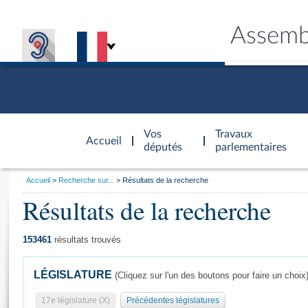
Assemb
Accèder à
la page
Vos
Travaux
Accueil
d'accueil
députés
parlementaires
Vous
Accueil
Recherche sur...
Résultats de la recherche
êtes
Résultats de la recherche
Général
ici
CONNEX
TRAVA
CONNA
DÉC
:
153461
résultats trouvés
LÉGISLATURE
(Cliquez sur l'un des boutons pour faire un choix
17e législature (X)
Précédentes législatures