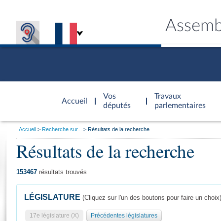
Assemb
Accèder à
la page
Vos
Travaux
Accueil
d'accueil
députés
parlementaires
Vous
Accueil
Recherche sur...
Résultats de la recherche
êtes
Résultats de la recherche
Général
ici
CONNEX
TRAVA
CONNA
DÉC
:
153467
résultats trouvés
LÉGISLATURE
(Cliquez sur l'un des boutons pour faire un choix
17e législature (X)
Précédentes législatures