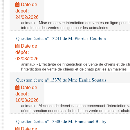
Rapports d'enquête
Date de
Rapports législatifs
dépôt :
Rapports sur l'application des lois
24/02/2026
Baromètre de l’application des lois
animaux - Mise en oeuvre interdiction des ventes en ligne pour l
interdiction des ventes en ligne pour les animaleries
Question écrite n° 13241 de M. Pierrick Courbon
Dossiers législatifs
Date de
Budget et sécurité sociale
dépôt :
Questions écrites et orales
03/03/2026
Comptes rendus des débats
animaux - Effectivité de l'interdiction de vente de chiens et de ch
l'interdiction de vente de chiens et de chats par les animaleries
Question écrite n° 13378 de Mme Ersilia Soudais
Date de
dépôt :
10/03/2026
animaux - Absence de décret-sanction concernant l'interdiction 
décret-sanction concernant l'interdiction vente de chiens et chat
Question écrite n° 13380 de M. Emmanuel Blairy
Date de