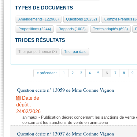
S'id
Présidence
Séance publique
Rôle et pouvoirs de l'Assemblée
Visiter l'Assemblée
TYPES DE DOCUMENTS
Fiches « Connaissance de l’Assemblée »
577 députés
Commissions et autres organes
Visite virtuelle du palais Bourbon
Amendements (122906)
Questions (20252)
Comptes-rendus (3
Organisation de l'Assemblée
Groupes politiques
Europe et International
Assister à une séance
Mot
Propositions (2244)
Rapports (1003)
Textes adoptés (693)
P
Présidence
Conférence des Présidents
Bureau
Collège des Ques
Élections législatives
Contrôle et évaluation
Accès des chercheurs à l’Assemblée
TRI DES RÉSULTATS
Congrès
Les évènements
S'inscrire
Trier par pertinence (X)
Trier par date
Pétitions
Statistiques et chiffres clés
Transparence et déontologie
Vous n'ave
Patrimoine
E
Documents de référence
« précedent
1
2
3
4
5
6
7
8
9
La Bibliothèque
( Constitution | Règlement de l'Assemblée ... )
Documents parlementaires
Les archives
Question écrite n° 13059 de Mme Corinne Vignon
Projets de loi
Contacts et plan d'accès
Date de
Propositions de loi
Histoire
Photos libres de droit
dépôt :
Amendements
Juniors
24/02/2026
Textes adoptés
animaux - Publication décret concernant les sanctions de vente e
Anciennes législatures
concernant les sanctions de vente en animalerie
Liens vers les sites publics
Rapports d'information
Question écrite n° 13057 de Mme Corinne Vignon