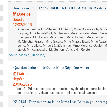
Amendement n° 1535 - DROIT À L'AIDE À MOURIR - deuxièm
Date de
dépôt :
12/02/2026
Amendement de M. Villedieu, M. Bentz, Mme Dogor-Such, M. G
Vaginay, M. Allegret-Pilot, M. Tesson, Mme Laporte, Mme Rimbe
Bourgeois, M. Dragon, Mme Ranc, Mme Joubert, Mme Lechon, M
M. Christian Girard, Mme Sicard, Mme Marais-Beuil, Mme Au
Lorho, M. Ballard, M. de L&#233;pinau, Mme Florence Goulet, 
Lioret, M. Rambaud et M. Guitton - Article 4 -
Rejeté
Voir le dossier (Fin de vie)
Question écrite n° 16309 de Mme Ségolène Amiot
Date de
dépôt :
23/06/2026
santé - Prise en compte des troubles psychiatriques dans le plan
des troubles psychiatriques dans le plan national canicule
N° 2435 - Proposition de loi de Mme Lisa Belluco pour protége
surexposition aux écrans