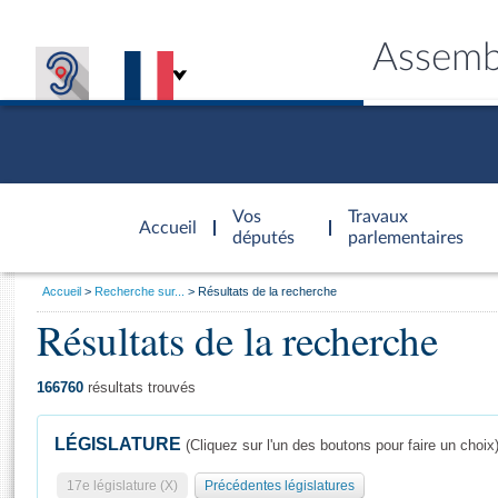
Assemb
Accèder à
la page
Vos
Travaux
Accueil
d'accueil
députés
parlementaires
Vous
Accueil
Recherche sur...
Résultats de la recherche
êtes
Résultats de la recherche
Général
ici
CONNEX
TRAVA
CONNA
DÉC
:
166760
résultats trouvés
LÉGISLATURE
(Cliquez sur l'un des boutons pour faire un choix
17e législature (X)
Précédentes législatures