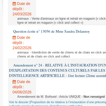
Rapports d'enquête
Date de
Rapports législatifs
dépôt :
Rapports sur l'application des lois
24/03/2026
Baromètre de l’application des lois
animaux - Vente d'animaux en ligne et retrait en magasin (« click
ligne et retrait en magasin (« click and collect »)
Question écrite n° 13056 de Mme Sandra Delannoy
Dossiers législatifs
Date de
Budget et sécurité sociale
dépôt :
Questions écrites et orales
24/02/2026
Comptes rendus des débats
animaux - Interdiction de vente de chiens et de chats en click and
chiens et de chats en click and collect
Amendement n° 24 - RELATIVE À L'INSTAURATION D'
D'EXPLOITATION DES CONTENUS CULTURELS PAR LES
D'INTELLIGENCE ARTIFICIELLE - 1ère lecture (2ème assemblé
Date de
dépôt :
04/06/2026
Amendement de M. Bothorel - Article UNIQUE -
Non renseigné
Voir le dossier (Proposition de loi relative à l’instauration d’une présom