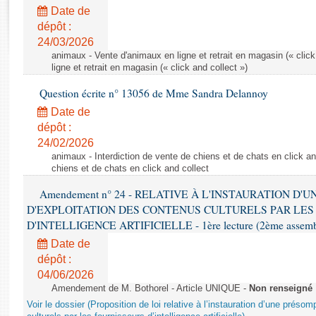
Rapports d'enquête
Date de
Rapports législatifs
dépôt :
Rapports sur l'application des lois
24/03/2026
Baromètre de l’application des lois
animaux - Vente d'animaux en ligne et retrait en magasin (« click
ligne et retrait en magasin (« click and collect »)
Question écrite n° 13056 de Mme Sandra Delannoy
Dossiers législatifs
Date de
Budget et sécurité sociale
dépôt :
Questions écrites et orales
24/02/2026
Comptes rendus des débats
animaux - Interdiction de vente de chiens et de chats en click and
chiens et de chats en click and collect
Amendement n° 24 - RELATIVE À L'INSTAURATION D'
D'EXPLOITATION DES CONTENUS CULTURELS PAR LES
D'INTELLIGENCE ARTIFICIELLE - 1ère lecture (2ème assemblé
Date de
dépôt :
04/06/2026
Amendement de M. Bothorel - Article UNIQUE -
Non renseigné
Voir le dossier (Proposition de loi relative à l’instauration d’une présom