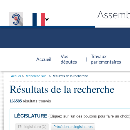
Assemb
Accèder à
la page
Vos
Travaux
Accueil
d'accueil
députés
parlementaires
Vous
Accueil
Recherche sur...
Résultats de la recherche
êtes
Résultats de la recherche
Général
ici
CONNEX
TRAVA
CONNA
DÉC
:
166585
résultats trouvés
LÉGISLATURE
(Cliquez sur l'un des boutons pour faire un choix
17e législature (X)
Précédentes législatures