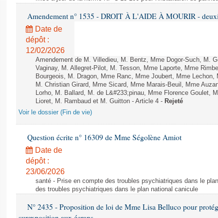
Amendement n° 1535 - DROIT À L'AIDE À MOURIR - deuxièm
Date de
dépôt :
12/02/2026
Amendement de M. Villedieu, M. Bentz, Mme Dogor-Such, M. G
Vaginay, M. Allegret-Pilot, M. Tesson, Mme Laporte, Mme Rimbe
Bourgeois, M. Dragon, Mme Ranc, Mme Joubert, Mme Lechon, M
M. Christian Girard, Mme Sicard, Mme Marais-Beuil, Mme Au
Lorho, M. Ballard, M. de L&#233;pinau, Mme Florence Goulet, 
Lioret, M. Rambaud et M. Guitton - Article 4 -
Rejeté
Voir le dossier (Fin de vie)
Question écrite n° 16309 de Mme Ségolène Amiot
Date de
dépôt :
23/06/2026
santé - Prise en compte des troubles psychiatriques dans le plan
des troubles psychiatriques dans le plan national canicule
N° 2435 - Proposition de loi de Mme Lisa Belluco pour protége
surexposition aux écrans