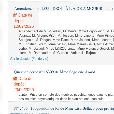
Amendement n° 1535 - DROIT À L'AIDE À MOURIR - deuxièm
Date de
dépôt :
12/02/2026
Amendement de M. Villedieu, M. Bentz, Mme Dogor-Such, M. G
Vaginay, M. Allegret-Pilot, M. Tesson, Mme Laporte, Mme Rimbe
Bourgeois, M. Dragon, Mme Ranc, Mme Joubert, Mme Lechon, M
M. Christian Girard, Mme Sicard, Mme Marais-Beuil, Mme Au
Lorho, M. Ballard, M. de L&#233;pinau, Mme Florence Goulet, 
Lioret, M. Rambaud et M. Guitton - Article 4 -
Rejeté
Voir le dossier (Fin de vie)
Question écrite n° 16309 de Mme Ségolène Amiot
Date de
dépôt :
23/06/2026
santé - Prise en compte des troubles psychiatriques dans le plan
des troubles psychiatriques dans le plan national canicule
N° 2435 - Proposition de loi de Mme Lisa Belluco pour protége
surexposition aux écrans