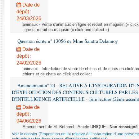
Rapports d'enquête
Date de
Rapports législatifs
dépôt :
Rapports sur l'application des lois
24/03/2026
Baromètre de l’application des lois
animaux - Vente d'animaux en ligne et retrait en magasin (« click
ligne et retrait en magasin (« click and collect »)
Question écrite n° 13056 de Mme Sandra Delannoy
Dossiers législatifs
Date de
Budget et sécurité sociale
dépôt :
Questions écrites et orales
24/02/2026
Comptes rendus des débats
animaux - Interdiction de vente de chiens et de chats en click and
chiens et de chats en click and collect
Amendement n° 24 - RELATIVE À L'INSTAURATION D'
D'EXPLOITATION DES CONTENUS CULTURELS PAR LES
D'INTELLIGENCE ARTIFICIELLE - 1ère lecture (2ème assemblé
Date de
dépôt :
04/06/2026
Amendement de M. Bothorel - Article UNIQUE -
Non renseigné
Voir le dossier (Proposition de loi relative à l’instauration d’une présom