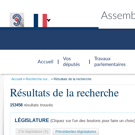
Assemb
Accèder à
la page
Vos
Travaux
Accueil
d'accueil
députés
parlementaires
Vous
Accueil
Recherche sur...
Résultats de la recherche
êtes
Résultats de la recherche
Général
ici
CONNEX
TRAVA
CONNA
DÉC
:
153458
résultats trouvés
LÉGISLATURE
(Cliquez sur l'un des boutons pour faire un choix
17e législature (X)
Précédentes législatures