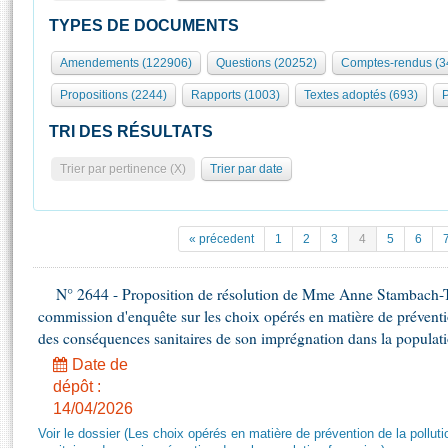
S'id
Présidence
Séance publique
Rôle et pouvoirs de l'Assemblée
Visiter l'Assemblée
TYPES DE DOCUMENTS
Fiches « Connaissance de l’Assemblée »
577 députés
Commissions et autres organes
Visite virtuelle du palais Bourbon
Amendements (122906)
Questions (20252)
Comptes-rendus (3
Organisation de l'Assemblée
Groupes politiques
Europe et International
Assister à une séance
Mot
Propositions (2244)
Rapports (1003)
Textes adoptés (693)
P
Présidence
Conférence des Présidents
Bureau
Collège des Ques
Élections législatives
Contrôle et évaluation
Accès des chercheurs à l’Assemblée
TRI DES RÉSULTATS
Congrès
Les évènements
S'inscrire
Trier par pertinence (X)
Trier par date
Pétitions
Statistiques et chiffres clés
Transparence et déontologie
Vous n'ave
Patrimoine
E
Documents de référence
« précedent
1
2
3
4
5
6
La Bibliothèque
( Constitution | Règlement de l'Assemblée ... )
Documents parlementaires
Les archives
N° 2644 - Proposition de résolution de Mme Anne Stambach-Ter
Projets de loi
Contacts et plan d'accès
commission d'enquête sur les choix opérés en matière de préventi
Propositions de loi
Histoire
des conséquences sanitaires de son imprégnation dans la populati
Photos libres de droit
Amendements
Juniors
Date de
Textes adoptés
dépôt :
Anciennes législatures
14/04/2026
Liens vers les sites publics
Rapports d'information
Voir le dossier (Les choix opérés en matière de prévention de la poll