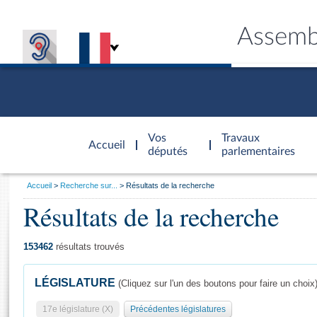
Assemb
Accèder à
la page
Vos
Travaux
Accueil
d'accueil
députés
parlementaires
Vous
Accueil
Recherche sur...
Résultats de la recherche
êtes
Résultats de la recherche
Général
ici
CONNEX
TRAVA
CONNA
DÉC
:
153462
résultats trouvés
LÉGISLATURE
(Cliquez sur l'un des boutons pour faire un choix
17e législature (X)
Précédentes législatures