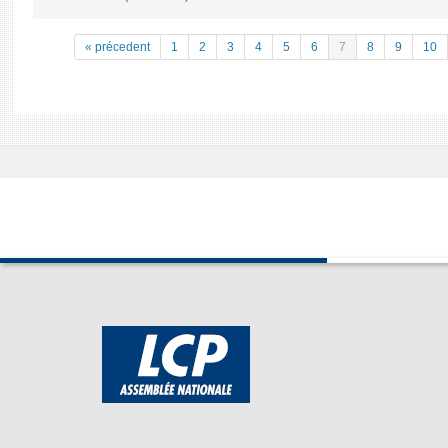
« précedent
1
2
3
4
5
6
7
8
9
10