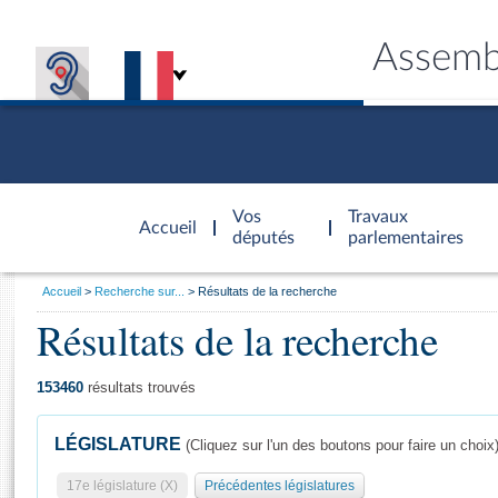
Assemb
Accèder à
la page
Vos
Travaux
Accueil
d'accueil
députés
parlementaires
Vous
Accueil
Recherche sur...
Résultats de la recherche
êtes
Résultats de la recherche
Général
ici
CONNEX
TRAVA
CONNA
DÉC
:
153460
résultats trouvés
LÉGISLATURE
(Cliquez sur l'un des boutons pour faire un choix
17e législature (X)
Précédentes législatures