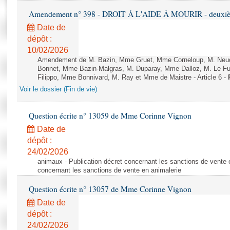
Rapports d'enquête
Amendement n° 398 - DROIT À L'AIDE À MOURIR - deuxième
Rapports législatifs
Date de
Rapports sur l'application des lois
dépôt :
Baromètre de l’application des lois
10/02/2026
Amendement de M. Bazin, Mme Gruet, Mme Corneloup, M. Neude
Bonnet, Mme Bazin-Malgras, M. Duparay, Mme Dalloz, M. Le Fur
Dossiers législatifs
Filippo, Mme Bonnivard, M. Ray et Mme de Maistre - Article 6 -
Budget et sécurité sociale
Voir le dossier (Fin de vie)
Questions écrites et orales
Comptes rendus des débats
Question écrite n° 13059 de Mme Corinne Vignon
Date de
dépôt :
24/02/2026
animaux - Publication décret concernant les sanctions de vente e
concernant les sanctions de vente en animalerie
Question écrite n° 13057 de Mme Corinne Vignon
Date de
dépôt :
24/02/2026