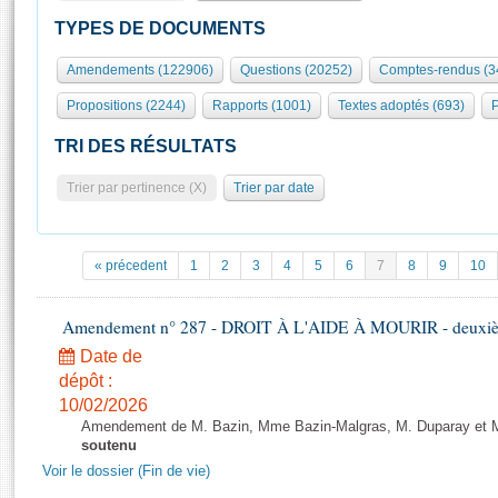
S'id
Présidence
Séance publique
Rôle et pouvoirs de l'Assemblée
Visiter l'Assemblée
TYPES DE DOCUMENTS
Fiches « Connaissance de l’Assemblée »
577 députés
Commissions et autres organes
Visite virtuelle du palais Bourbon
Amendements (122906)
Questions (20252)
Comptes-rendus (3
Organisation de l'Assemblée
Groupes politiques
Europe et International
Assister à une séance
Mot
Propositions (2244)
Rapports (1001)
Textes adoptés (693)
P
Présidence
Conférence des Présidents
Bureau
Collège des Ques
Élections législatives
Contrôle et évaluation
Accès des chercheurs à l’Assemblée
TRI DES RÉSULTATS
Congrès
Les évènements
S'inscrire
Trier par pertinence (X)
Trier par date
Pétitions
Statistiques et chiffres clés
Transparence et déontologie
Vous n'ave
Patrimoine
E
Documents de référence
« précedent
1
2
3
4
5
6
7
8
9
10
La Bibliothèque
( Constitution | Règlement de l'Assemblée ... )
Documents parlementaires
Les archives
Amendement n° 287 - DROIT À L'AIDE À MOURIR - deuxième
Projets de loi
Contacts et plan d'accès
Date de
Propositions de loi
Histoire
Photos libres de droit
dépôt :
Amendements
Juniors
10/02/2026
Textes adoptés
Amendement de M. Bazin, Mme Bazin-Malgras, M. Duparay et Mm
Anciennes législatures
soutenu
Liens vers les sites publics
Voir le dossier (Fin de vie)
Rapports d'information