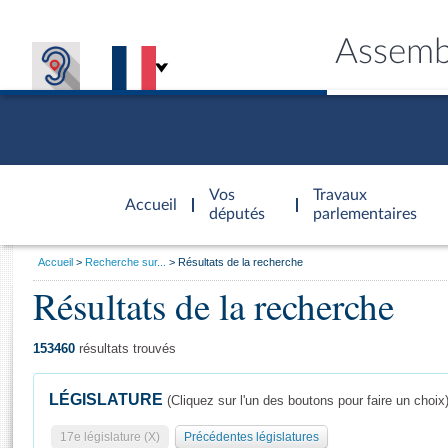
Assemb
Accèder à
la page
Vos
Travaux
Accueil
d'accueil
députés
parlementaires
Vous
Accueil
Recherche sur...
Résultats de la recherche
êtes
Résultats de la recherche
Général
ici
CONNEX
TRAVA
CONNA
DÉC
:
153460
résultats trouvés
LÉGISLATURE
(Cliquez sur l'un des boutons pour faire un choix
17e législature (X)
Précédentes législatures