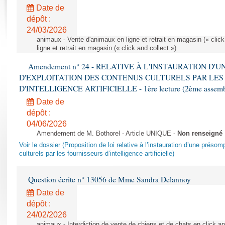
Rapports d'enquête
Date de
Rapports législatifs
dépôt :
Rapports sur l'application des lois
24/03/2026
Baromètre de l’application des lois
animaux - Vente d'animaux en ligne et retrait en magasin (« click
ligne et retrait en magasin (« click and collect »)
Amendement n° 24 - RELATIVE À L'INSTAURATION D'
Dossiers législatifs
D'EXPLOITATION DES CONTENUS CULTURELS PAR LES
Budget et sécurité sociale
D'INTELLIGENCE ARTIFICIELLE - 1ère lecture (2ème assemblé
Questions écrites et orales
Date de
Comptes rendus des débats
dépôt :
04/06/2026
Amendement de M. Bothorel - Article UNIQUE -
Non renseigné
Voir le dossier (Proposition de loi relative à l’instauration d’une présom
culturels par les fournisseurs d’intelligence artificielle)
Question écrite n° 13056 de Mme Sandra Delannoy
Date de
dépôt :
24/02/2026
animaux - Interdiction de vente de chiens et de chats en click and