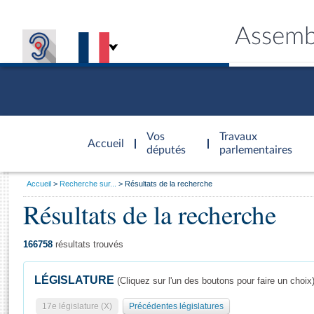
Assemb
Accèder à
la page
Vos
Travaux
Accueil
d'accueil
députés
parlementaires
Vous
Accueil
Recherche sur...
Résultats de la recherche
êtes
Résultats de la recherche
Général
ici
CONNEX
TRAVA
CONNA
DÉC
:
166758
résultats trouvés
LÉGISLATURE
(Cliquez sur l'un des boutons pour faire un choix
17e législature (X)
Précédentes législatures