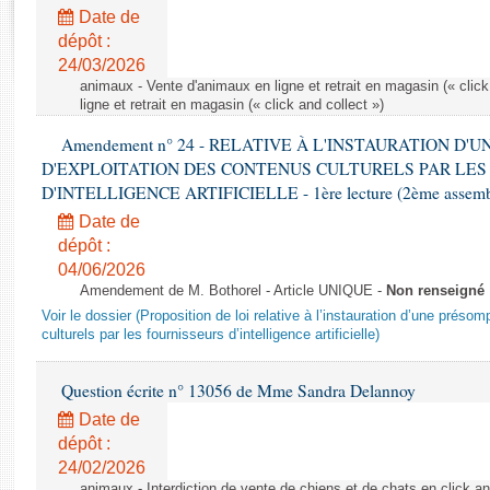
Rapports d'enquête
Date de
Rapports législatifs
dépôt :
Rapports sur l'application des lois
24/03/2026
Baromètre de l’application des lois
animaux - Vente d'animaux en ligne et retrait en magasin (« click
ligne et retrait en magasin (« click and collect »)
Amendement n° 24 - RELATIVE À L'INSTAURATION D'
Dossiers législatifs
D'EXPLOITATION DES CONTENUS CULTURELS PAR LES
Budget et sécurité sociale
D'INTELLIGENCE ARTIFICIELLE - 1ère lecture (2ème assemblé
Questions écrites et orales
Date de
Comptes rendus des débats
dépôt :
04/06/2026
Amendement de M. Bothorel - Article UNIQUE -
Non renseigné
Voir le dossier (Proposition de loi relative à l’instauration d’une présom
culturels par les fournisseurs d’intelligence artificielle)
Question écrite n° 13056 de Mme Sandra Delannoy
Date de
dépôt :
24/02/2026
animaux - Interdiction de vente de chiens et de chats en click and