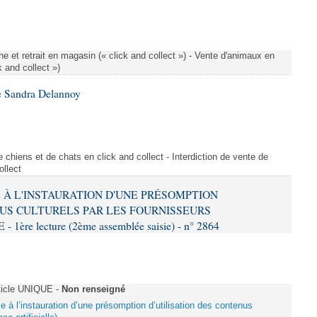
e et retrait en magasin (« click and collect ») - Vente d'animaux en
k and collect »)
e Sandra Delannoy
 chiens et de chats en click and collect - Interdiction de vente de
ollect
VE À L'INSTAURATION D'UNE PRÉSOMPTION
US CULTURELS PAR LES FOURNISSEURS
re lecture (2ème assemblée saisie) - n° 2864
ticle UNIQUE -
Non renseigné
ive à l’instauration d’une présomption d’utilisation des contenus