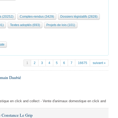
s (20252)
Comptes-rendus (3429)
Dossiers législatifs (2828)
01)
Textes adoptés (693)
Projets de lois (101)
date
1
2
3
4
5
6
7
16675
suivant »
omain Daubié
ique en click and collect - Vente d'animaux domestique en click and
 Constance Le Grip