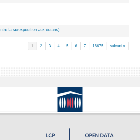
ontre la surexposition aux écrans)
1
2
3
4
5
6
7
16675
suivant »
LCP
OPEN DATA