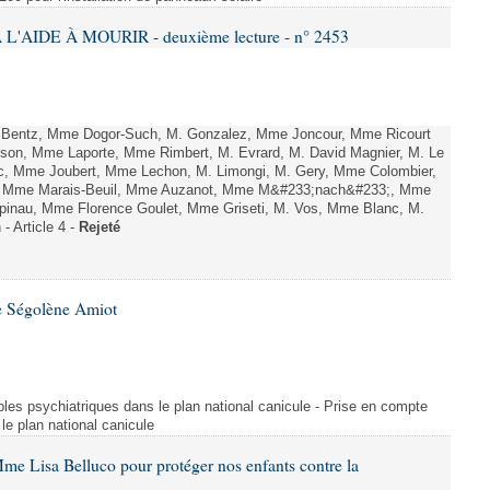
L'AIDE À MOURIR - deuxième lecture - n° 2453
. Bentz, Mme Dogor-Such, M. Gonzalez, Mme Joncour, Mme Ricourt
Tesson, Mme Laporte, Mme Rimbert, M. Evrard, M. David Magnier, M. Le
c, Mme Joubert, Mme Lechon, M. Limongi, M. Gery, Mme Colombier,
rd, Mme Marais-Beuil, Mme Auzanot, Mme M&#233;nach&#233;, Mme
;pinau, Mme Florence Goulet, Mme Griseti, M. Vos, Mme Blanc, M.
- Article 4 -
Rejeté
e Ségolène Amiot
les psychiatriques dans le plan national canicule - Prise en compte
le plan national canicule
me Lisa Belluco pour protéger nos enfants contre la