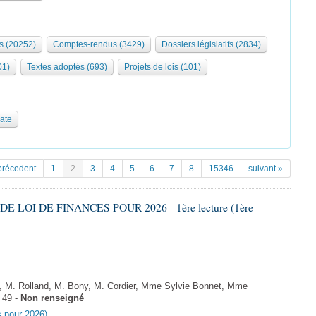
s (20252)
Comptes-rendus (3429)
Dossiers législatifs (2834)
01)
Textes adoptés (693)
Projets de lois (101)
date
précedent
1
2
3
4
5
6
7
8
15346
suivant »
DE LOI DE FINANCES POUR 2026 - 1ère lecture (1ère
 M. Rolland, M. Bony, M. Cordier, Mme Sylvie Bonnet, Mme
 49 -
Non renseigné
es pour 2026)