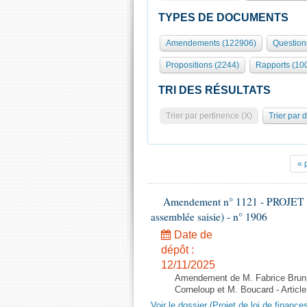
TYPES DE DOCUMENTS
Amendements (122906)
Question
Propositions (2244)
Rapports (10
TRI DES RÉSULTATS
Trier par pertinence (X)
Trier par 
« 
Amendement n° 1121 - PROJET 
assemblée saisie) - n° 1906
Date de
dépôt :
12/11/2025
Amendement de M. Fabrice Brun,
Corneloup et M. Boucard - Article
Voir le dossier (Projet de loi de financ