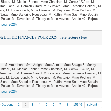
Biteau, M. Nicolas Bonnet, Mme Chatelain, M. Corbi&#232;re, M.
 Mme Garin, M. Damien Girard, M. Gustave, Mme Catherine Hervieu, M.
hais, M. Lucas-Lundy, Mme Ozenne, M. Peytavie, Mme Pochon, M.
;gas, Mme Sandrine Rousseau, M. Ruffin, Mme Sas, Mme Sebaihi,
olian, M. Tavernier, M. Thierry et Mme Voynet - Article 49 -
Rejeté
es pour 2026)
E LOI DE FINANCES POUR 2026 - 1ère lecture (1ère
, M. Amirshahi, Mme Arrighi, Mme Autain, Mme Balage El Mariky,
Biteau, M. Nicolas Bonnet, Mme Chatelain, M. Corbi&#232;re, M.
 Mme Garin, M. Damien Girard, M. Gustave, Mme Catherine Hervieu, M.
hais, M. Lucas-Lundy, Mme Ozenne, M. Peytavie, Mme Pochon, M.
;gas, Mme Sandrine Rousseau, M. Ruffin, Mme Sas, Mme Sebaihi,
olian, M. Tavernier, M. Thierry et Mme Voynet - Article 49 -
Rejeté
es pour 2026)
précedent
1
2
3
4
5
6
7
8
15346
suivant »