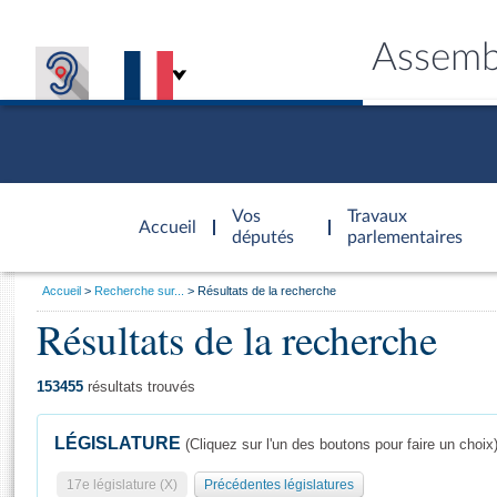
Assemb
Accèder à
la page
Vos
Travaux
Accueil
d'accueil
députés
parlementaires
Vous
Accueil
Recherche sur...
Résultats de la recherche
êtes
Résultats de la recherche
Général
ici
CONNEX
TRAVA
CONNA
DÉC
:
153455
résultats trouvés
LÉGISLATURE
(Cliquez sur l'un des boutons pour faire un choix
17e législature (X)
Précédentes législatures