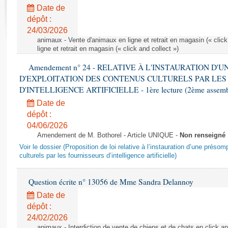
Rapports d'enquête
Date de
Rapports législatifs
dépôt :
Rapports sur l'application des lois
24/03/2026
Baromètre de l’application des lois
animaux - Vente d'animaux en ligne et retrait en magasin (« click
ligne et retrait en magasin (« click and collect »)
Amendement n° 24 - RELATIVE À L'INSTAURATION D'
Dossiers législatifs
D'EXPLOITATION DES CONTENUS CULTURELS PAR LES
Budget et sécurité sociale
D'INTELLIGENCE ARTIFICIELLE - 1ère lecture (2ème assemblé
Questions écrites et orales
Date de
Comptes rendus des débats
dépôt :
04/06/2026
Amendement de M. Bothorel - Article UNIQUE -
Non renseigné
Voir le dossier (Proposition de loi relative à l’instauration d’une présom
culturels par les fournisseurs d’intelligence artificielle)
Question écrite n° 13056 de Mme Sandra Delannoy
Date de
dépôt :
24/02/2026
animaux - Interdiction de vente de chiens et de chats en click and