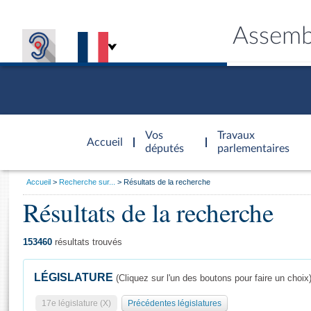
Assemb
Accèder à
la page
Vos
Travaux
Accueil
d'accueil
députés
parlementaires
Vous
Accueil
Recherche sur...
Résultats de la recherche
êtes
Résultats de la recherche
Général
ici
CONNEX
TRAVA
CONNA
DÉC
:
153460
résultats trouvés
LÉGISLATURE
(Cliquez sur l'un des boutons pour faire un choix
17e législature (X)
Précédentes législatures