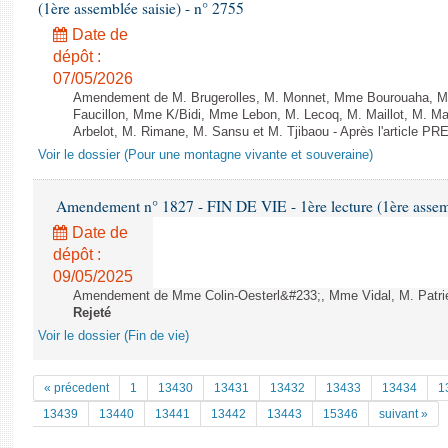
(1ère assemblée saisie) - n° 2755
Date de
dépôt :
07/05/2026
Amendement de M. Brugerolles, M. Monnet, Mme Bourouaha, M
Faucillon, Mme K/Bidi, Mme Lebon, M. Lecoq, M. Maillot, M. M
Arbelot, M. Rimane, M. Sansu et M. Tjibaou - Après l'article P
Voir le dossier (Pour une montagne vivante et souveraine)
Amendement n° 1827 - FIN DE VIE - 1ère lecture (1ère assemb
Date de
dépôt :
09/05/2025
Amendement de Mme Colin-Oesterl&#233;, Mme Vidal, M. Patrier-L
Rejeté
Voir le dossier (Fin de vie)
« précedent
1
13430
13431
13432
13433
13434
1
13439
13440
13441
13442
13443
15346
suivant »