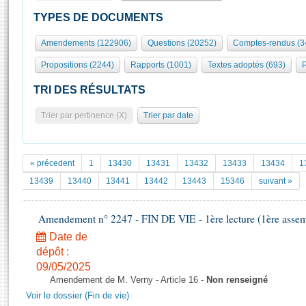
S'id
Présidence
Séance publique
Rôle et pouvoirs de l'Assemblée
Visiter l'Assemblée
TYPES DE DOCUMENTS
Fiches « Connaissance de l’Assemblée »
577 députés
Commissions et autres organes
Visite virtuelle du palais Bourbon
Amendements (122906)
Questions (20252)
Comptes-rendus (3
Organisation de l'Assemblée
Groupes politiques
Europe et International
Assister à une séance
Mot
Propositions (2244)
Rapports (1001)
Textes adoptés (693)
P
Présidence
Conférence des Présidents
Bureau
Collège des Ques
Élections législatives
Contrôle et évaluation
Accès des chercheurs à l’Assemblée
TRI DES RÉSULTATS
Congrès
Les évènements
S'inscrire
Trier par pertinence (X)
Trier par date
Pétitions
Statistiques et chiffres clés
Transparence et déontologie
Vous n'ave
Patrimoine
E
Documents de référence
« précedent
1
13430
13431
13432
13433
13434
1
La Bibliothèque
( Constitution | Règlement de l'Assemblée ... )
Documents parlementaires
13439
13440
13441
13442
13443
15346
suivant »
Les archives
Projets de loi
Contacts et plan d'accès
Amendement n° 2247 - FIN DE VIE - 1ère lecture (1ère assemb
Propositions de loi
Histoire
Photos libres de droit
Amendements
Date de
Juniors
dépôt :
Textes adoptés
Anciennes législatures
09/05/2025
Amendement de M. Verny - Article 16 -
Non renseigné
Liens vers les sites publics
Rapports d'information
Voir le dossier (Fin de vie)