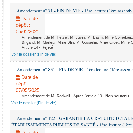
Rapports d'enquête
Rapports législatifs
Amendement n° 71 - FIN DE VIE - 1ère lecture (1ère assemblé
Rapports sur l'application des lois
Date de
Baromètre de l’application des lois
dépôt :
05/05/2025
Amendement de M. Hetzel, M. Juvin, M. Bazin, Mme Corneloup, M
Dossiers législatifs
Brigand, M. Marleix, Mme Blin, M. Gosselin, Mme Gruet, Mme Sy
Article 14 -
Rejeté
Budget et sécurité sociale
Voir le dossier (Fin de vie)
Questions écrites et orales
Comptes rendus des débats
Amendement n° 831 - FIN DE VIE - 1ère lecture (1ère assembl
Date de
dépôt :
07/05/2025
Amendement de M. Rodwell - Après l'article 19 -
Non soutenu
Voir le dossier (Fin de vie)
Amendement n° 122 - GARANTIR LA GRATUITÉ TOTAL
ÉTABLISSEMENTS PUBLICS DE SANTÉ - 1ère lecture (1ère ass
Date de