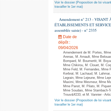
Voir le dossier (Proposition de loi visa
travailler le 1er mai)
Amendement n° 213 - VISAN
ÉTABLISSEMENTS ET SERVICES D
assemblée saisie) - n° 2335
Date de
dépôt :
09/04/2026
Amendement de M. Portes, Mme 
Arenas, M. Arnault, Mme Belouas
Bompard, M. Boumertit, M. Boyar
Mme Chikirou, M. Clouet, M. Co
Mme Feld, M. Fernandes, Mme F
Kerbrat, M. Lachaud, M. Lahmar
Legrain, Mme Lejeune, Mme Lep
Maximi, Mme Mesmeur, Mme Man
Mme Panot, M. Pilato, M. Piquem
Mme Soudais, Mme Stambach-Terr
Trouv&#233; et M. Vannier - Art
Voir le dossier (Proposition de loi visa
travailler le 1er mai)