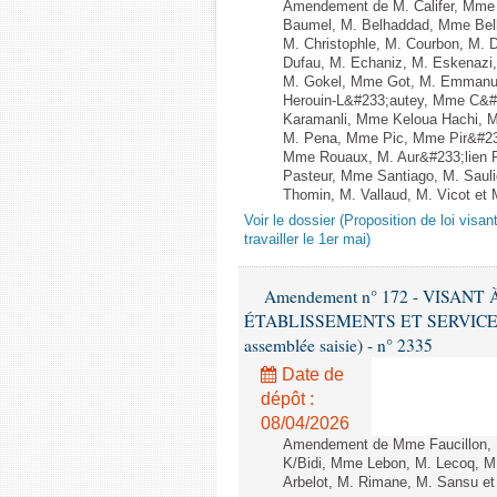
Amendement de M. Califer, Mme A
Baumel, M. Belhaddad, Mme Bell
M. Christophle, M. Courbon, M. 
Dufau, M. Echaniz, M. Eskenazi
M. Gokel, Mme Got, M. Emmanue
Herouin-L&#233;autey, Mme C&#2
Karamanli, Mme Keloua Hachi, M. 
M. Pena, Mme Pic, Mme Pir&#232
Mme Rouaux, M. Aur&#233;lien 
Pasteur, Mme Santiago, M. Saul
Thomin, M. Vallaud, M. Vicot et 
Voir le dossier (Proposition de loi visa
travailler le 1er mai)
Amendement n° 172 - VISAN
ÉTABLISSEMENTS ET SERVICES D
assemblée saisie) - n° 2335
Date de
dépôt :
08/04/2026
Amendement de Mme Faucillon, 
K/Bidi, Mme Lebon, M. Lecoq, M
Arbelot, M. Rimane, M. Sansu et