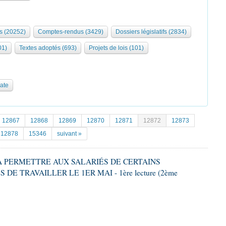
s (20252)
Comptes-rendus (3429)
Dossiers législatifs (2834)
01)
Textes adoptés (693)
Projets de lois (101)
date
12867
12868
12869
12870
12871
12872
12873
12878
15346
suivant »
T À PERMETTRE AUX SALARIÉS DE CERTAINS
E TRAVAILLER LE 1ER MAI - 1ère lecture (2ème