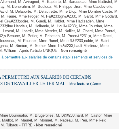
llemand, M. Aviragnet, M. Baptiste, M. Barusseau, Mme Battistel, M.
ay, M. Benbrahim, M. Bouloux, M. Philippe Brun, Mme Capdevielle,
David, M. Delaporte, M. Delautrette, Mme Diop, Mme Dombre Coste, M.
, M. Faure, Mme Froger, M. F&#233;gn&#233;, M. Garot, Mme Godard,
l Gr&#233;goire, M. Guedj, M. Hablot, Mme Hadizadeh, Mme
33;line Hervieu, M. Hollande, M. Houli&#233;, Mme Jourdan, Mme
Leseul, M. Lhardit, Mme Mercier, M. Naillet, M. Oberti, Mme Pantel,
;s Beaune, M. Potier, M. Pribetich, M. Proen&#231;a, Mme Rossi,
Rousseau, M. Roussel, Mme Runel, Mme R&#233;calde, M. Saint-
ignac, M. Simion, M. Sother, Mme Thi&#233;bault-Martinez, Mme
M. William - Après l'article UNIQUE -
Non renseigné
nt à permettre aux salariés de certains établissements et services de
T À PERMETTRE AUX SALARIÉS DE CERTAINS
E TRAVAILLER LE 1ER MAI - 1ère lecture (2ème
Mme Bourouaha, M. Brugerolles, M. B&#233;nard, M. Castor, Mme
. Maillot, M. Maurel, M. Monnet, M. Nadeau, M. Peu, Mme Reid
 M. Tjibaou - TITRE -
Non renseigné