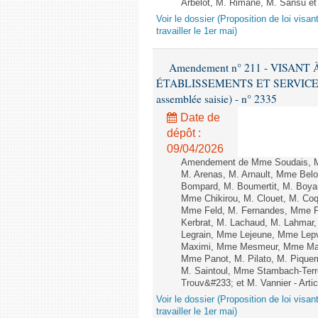
Arbelot, M. Rimane, M. Sansu et
Voir le dossier (Proposition de loi visa
travailler le 1er mai)
Amendement n° 211 - VISAN
ÉTABLISSEMENTS ET SERVICES D
assemblée saisie) - n° 2335
Date de
dépôt :
09/04/2026
Amendement de Mme Soudais, M
M. Arenas, M. Arnault, Mme Belou
Bompard, M. Boumertit, M. Boyar
Mme Chikirou, M. Clouet, M. Co
Mme Feld, M. Fernandes, Mme F
Kerbrat, M. Lachaud, M. Lahmar
Legrain, Mme Lejeune, Mme Lep
Maximi, Mme Mesmeur, Mme Man
Mme Panot, M. Pilato, M. Pique
M. Saintoul, Mme Stambach-Terr
Trouv&#233; et M. Vannier - Art
Voir le dossier (Proposition de loi visa
travailler le 1er mai)