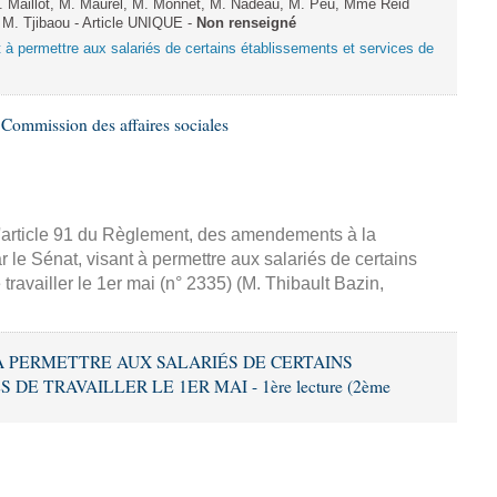
. Maillot, M. Maurel, M. Monnet, M. Nadeau, M. Peu, Mme Reid
 M. Tjibaou - Article UNIQUE -
Non renseigné
nt à permettre aux salariés de certains établissements et services de
Commission des affaires sociales
l'article 91 du Règlement, des amendements à la
r le Sénat, visant à permettre aux salariés de certains
travailler le 1er mai (n° 2335) (M. Thibault Bazin,
T À PERMETTRE AUX SALARIÉS DE CERTAINS
E TRAVAILLER LE 1ER MAI - 1ère lecture (2ème