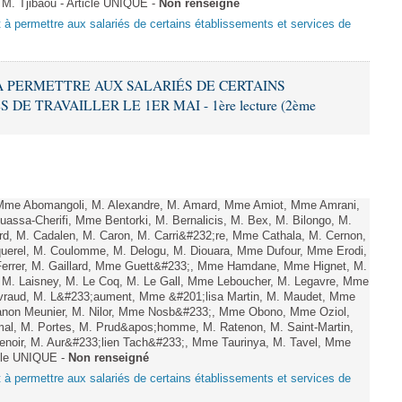
 M. Tjibaou - Article UNIQUE -
Non renseigné
nt à permettre aux salariés de certains établissements et services de
T À PERMETTRE AUX SALARIÉS DE CERTAINS
E TRAVAILLER LE 1ER MAI - 1ère lecture (2ème
me Abomangoli, M. Alexandre, M. Amard, Mme Amiot, Mme Amrani,
assa-Cherifi, Mme Bentorki, M. Bernalicis, M. Bex, M. Bilongo, M.
d, M. Cadalen, M. Caron, M. Carri&#232;re, Mme Cathala, M. Cernon,
querel, M. Coulomme, M. Delogu, M. Diouara, Mme Dufour, Mme Erodi,
errer, M. Gaillard, Mme Guett&#233;, Mme Hamdane, Mme Hignet, M.
, M. Laisney, M. Le Coq, M. Le Gall, Mme Leboucher, M. Legavre, Mme
vraud, M. L&#233;aument, Mme &#201;lisa Martin, M. Maudet, Mme
on Meunier, M. Nilor, Mme Nosb&#233;, Mme Obono, Mme Oziol,
mal, M. Portes, M. Prud&apos;homme, M. Ratenon, M. Saint-Martin,
enoir, M. Aur&#233;lien Tach&#233;, Mme Taurinya, M. Tavel, Mme
icle UNIQUE -
Non renseigné
nt à permettre aux salariés de certains établissements et services de