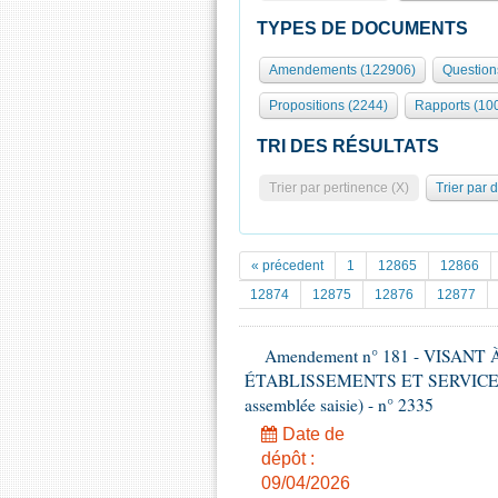
TYPES DE DOCUMENTS
Amendements (122906)
Question
Propositions (2244)
Rapports (10
TRI DES RÉSULTATS
Trier par pertinence (X)
Trier par 
« précedent
1
12865
12866
12874
12875
12876
12877
Amendement n° 181 - VISAN
ÉTABLISSEMENTS ET SERVICES D
assemblée saisie) - n° 2335
Date de
dépôt :
09/04/2026