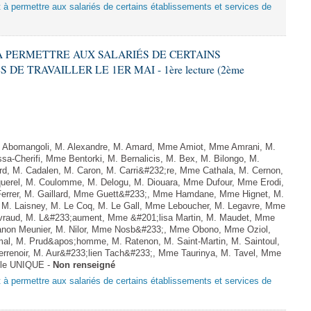
nt à permettre aux salariés de certains établissements et services de
T À PERMETTRE AUX SALARIÉS DE CERTAINS
E TRAVAILLER LE 1ER MAI - 1ère lecture (2ème
Abomangoli, M. Alexandre, M. Amard, Mme Amiot, Mme Amrani, M.
sa-Cherifi, Mme Bentorki, M. Bernalicis, M. Bex, M. Bilongo, M.
d, M. Cadalen, M. Caron, M. Carri&#232;re, Mme Cathala, M. Cernon,
querel, M. Coulomme, M. Delogu, M. Diouara, Mme Dufour, Mme Erodi,
errer, M. Gaillard, Mme Guett&#233;, Mme Hamdane, Mme Hignet, M.
, M. Laisney, M. Le Coq, M. Le Gall, Mme Leboucher, M. Legavre, Mme
vraud, M. L&#233;aument, Mme &#201;lisa Martin, M. Maudet, Mme
on Meunier, M. Nilor, Mme Nosb&#233;, Mme Obono, Mme Oziol,
al, M. Prud&apos;homme, M. Ratenon, M. Saint-Martin, M. Saintoul,
enoir, M. Aur&#233;lien Tach&#233;, Mme Taurinya, M. Tavel, Mme
icle UNIQUE -
Non renseigné
nt à permettre aux salariés de certains établissements et services de