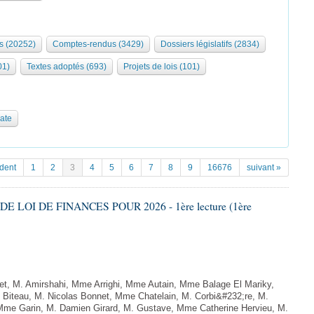
s (20252)
Comptes-rendus (3429)
Dossiers législatifs (2834)
01)
Textes adoptés (693)
Projets de lois (101)
date
dent
1
2
3
4
5
6
7
8
9
16676
suivant »
DE LOI DE FINANCES POUR 2026 - 1ère lecture (1ère
, M. Amirshahi, Mme Arrighi, Mme Autain, Mme Balage El Mariky,
Biteau, M. Nicolas Bonnet, Mme Chatelain, M. Corbi&#232;re, M.
 Mme Garin, M. Damien Girard, M. Gustave, Mme Catherine Hervieu, M.