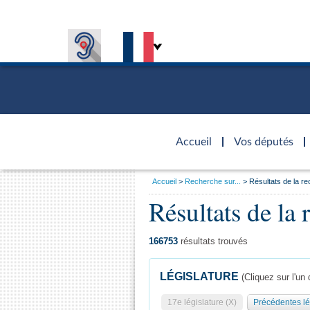
Accèder à
la page
Accueil
Vos députés
d'accueil
Vous
Accueil
Recherche sur...
Résultats de la r
êtes
Présiden
Séance p
Rôle et p
Visiter l
Résultats de la 
Général
ici
CONNEXION & INSCRIPTION
CONNAÎTRE L'ASSEMBLÉE
VOS DÉPUTÉS
Fiches « C
:
DÉCOUVRIR LES LIEUX
577 dépu
Commissi
Visite vi
TRAVAUX PARLEMENTAIRES
Organisa
Groupes 
Europe et
Assister
166753
résultats trouvés
Présidenc
Élections
Contrôle
Accès de
Bureau
Co
l’Assemb
LÉGISLATURE
(Cliquez sur l'un 
Congrès
Les évèn
Pétitions
17e législature (X)
Précédentes lé