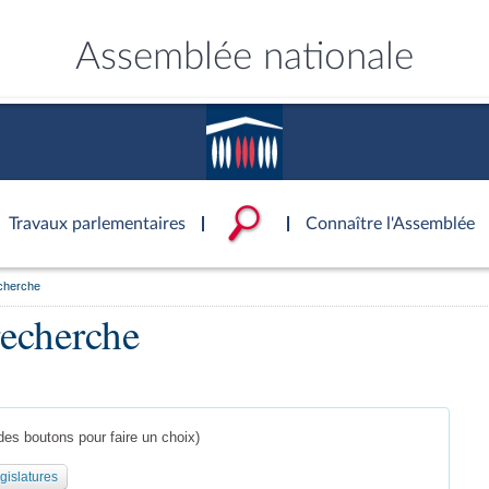
Assemblée nationale
Travaux parlementaires
Connaître l'Assemblée
echerche
ce
ublique
ouvoirs de l'Assemblée
'Assemblée
Documents parlementaire
Statistiques et chiffres clé
Patrimoine
recherche
S'identifier
onnaissance de l’Assemblée »
tés
ons et autres organes
rtuelle du palais Bourbon
Transparence et déontolog
La Bibliothèque
S'identifier
Projets de loi
Rap
tion de l'Assemblée
politiques
 International
 à une séance
Documents de référence
Les archives
Propositions de loi
Rap
e
Conférence des Présidents
( Constitution | Règlement de l'A
Amendements
Rapp
 législatives
 et évaluation
s chercheurs à
Mot de passe oublié
Contacts et plan d'accès
llège des Questeurs
Services
)
lée
Textes adoptés
Rapp
des boutons pour faire un choix)
Photos libres de droit
Baro
ements
gislatures