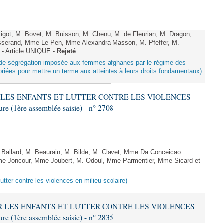
got, M. Bovet, M. Buisson, M. Chenu, M. de Fleurian, M. Dragon,
serand, Mme Le Pen, Mme Alexandra Masson, M. Pfeffer, M.
- Article UNIQUE -
Rejeté
ue de ségrégation imposée aux femmes afghanes par le régime des
riées pour mettre un terme aux atteintes à leurs droits fondamentaux)
ER LES ENFANTS ET LUTTER CONTRE LES VIOLENCES
 (1ère assemblée saisie) - n° 2708
allard, M. Beaurain, M. Bilde, M. Clavet, Mme Da Conceicao
Mme Joncour, Mme Joubert, M. Odoul, Mme Parmentier, Mme Sicard et
lutter contre les violences en milieu scolaire)
GER LES ENFANTS ET LUTTER CONTRE LES VIOLENCES
 (1ère assemblée saisie) - n° 2835