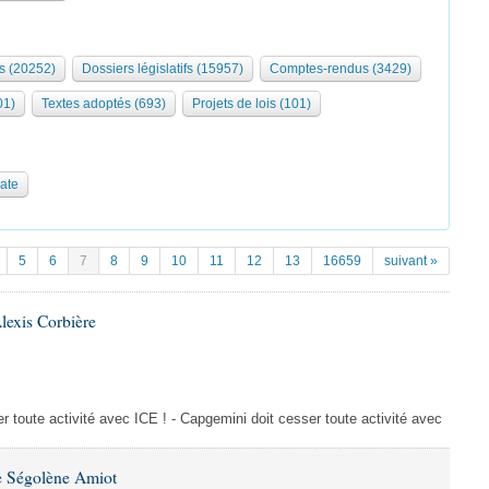
s (20252)
Dossiers législatifs (15957)
Comptes-rendus (3429)
01)
Textes adoptés (693)
Projets de lois (101)
date
5
6
7
8
9
10
11
12
13
16659
suivant »
lexis Corbière
 toute activité avec ICE ! - Capgemini doit cesser toute activité avec
e Ségolène Amiot