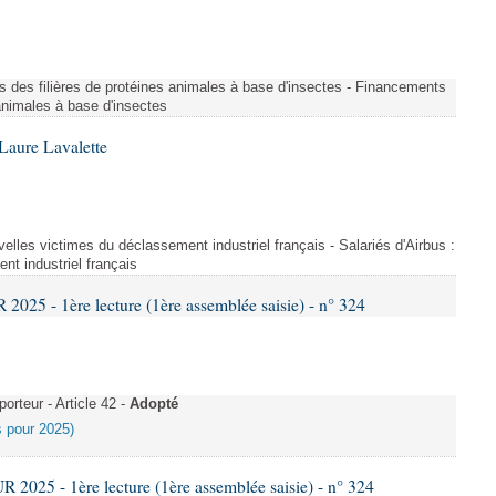
s des filières de protéines animales à base d'insectes - Financements
 animales à base d'insectes
Laure Lavalette
uvelles victimes du déclassement industriel français - Salariés d'Airbus :
nt industriel français
25 - 1ère lecture (1ère assemblée saisie) - n° 324
rteur - Article 42 -
Adopté
es pour 2025)
025 - 1ère lecture (1ère assemblée saisie) - n° 324