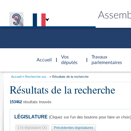
Assemb
Accèder à
la page
Vos
Travaux
Accueil
d'accueil
députés
parlementaires
Vous
Accueil
Recherche sur...
Résultats de la recherche
êtes
Résultats de la recherche
Général
ici
CONNEX
TRAVA
CONNA
DÉC
:
153462
résultats trouvés
LÉGISLATURE
(Cliquez sur l'un des boutons pour faire un choix
17e législature (X)
Précédentes législatures