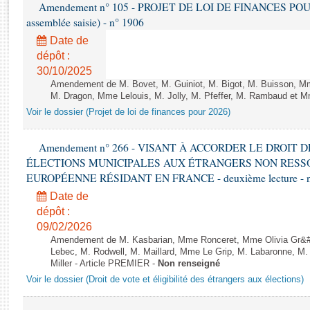
Rapports d'enquête
Amendement n° 105 - PROJET DE LOI DE FINANCES POUR 20
assemblée saisie) - n° 1906
Rapports législatifs
Rapports sur l'application des lois
Date de
dépôt :
Baromètre de l’application des lois
30/10/2025
Amendement de M. Bovet, M. Guiniot, M. Bigot, M. Buisson, Mm
Dossiers législatifs
M. Dragon, Mme Lelouis, M. Jolly, M. Pfeffer, M. Rambaud et Mm
Budget et sécurité sociale
Voir le dossier (Projet de loi de finances pour 2026)
Questions écrites et orales
Amendement n° 266 - VISANT À ACCORDER LE DROIT D
Comptes rendus des débats
ÉLECTIONS MUNICIPALES AUX ÉTRANGERS NON RESSO
EUROPÉENNE RÉSIDANT EN FRANCE - deuxième lecture - n
Date de
dépôt :
09/02/2026
Amendement de M. Kasbarian, Mme Ronceret, Mme Olivia Gr&#2
Lebec, M. Rodwell, M. Maillard, Mme Le Grip, M. Labaronne, 
Miller - Article PREMIER -
Non renseigné
Voir le dossier (Droit de vote et éligibilité des étrangers aux élections)