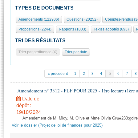
S'id
Présidence
Séance publique
Rôle et pouvoirs de l'Assemblée
Visiter l'Assemblée
TYPES DE DOCUMENTS
Fiches « Connaissance de l’Assemblée »
577 députés
Commissions et autres organes
Visite virtuelle du palais Bourbon
Amendements (122906)
Questions (20252)
Comptes-rendus (3
Organisation de l'Assemblée
Groupes politiques
Europe et International
Assister à une séance
Mot
Propositions (2244)
Rapports (1003)
Textes adoptés (693)
P
Présidence
Conférence des Présidents
Bureau
Collège des Ques
Élections législatives
Contrôle et évaluation
Accès des chercheurs à l’Assemblée
TRI DES RÉSULTATS
Congrès
Les évènements
S'inscrire
Trier par pertinence (X)
Trier par date
Pétitions
Statistiques et chiffres clés
Transparence et déontologie
Vous n'ave
Patrimoine
E
Documents de référence
« précedent
1
2
3
4
5
6
7
8
La Bibliothèque
( Constitution | Règlement de l'Assemblée ... )
Documents parlementaires
Les archives
Amendement n° 3312 - PLF POUR 2025 - 1ère lecture (1ère as
Projets de loi
Contacts et plan d'accès
Date de
Propositions de loi
Histoire
Photos libres de droit
dépôt :
Amendements
Juniors
19/10/2024
Textes adoptés
Amendement de M. Midy, M. Olive et Mme Olivia Gr&#233;goire - 
Anciennes législatures
Voir le dossier (Projet de loi de finances pour 2025)
Liens vers les sites publics
Rapports d'information