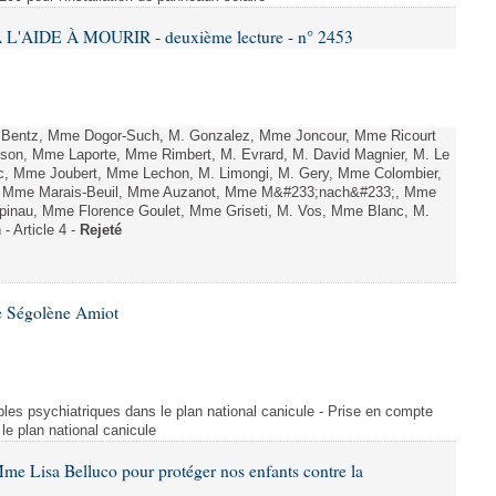
L'AIDE À MOURIR - deuxième lecture - n° 2453
. Bentz, Mme Dogor-Such, M. Gonzalez, Mme Joncour, Mme Ricourt
Tesson, Mme Laporte, Mme Rimbert, M. Evrard, M. David Magnier, M. Le
c, Mme Joubert, Mme Lechon, M. Limongi, M. Gery, Mme Colombier,
rd, Mme Marais-Beuil, Mme Auzanot, Mme M&#233;nach&#233;, Mme
;pinau, Mme Florence Goulet, Mme Griseti, M. Vos, Mme Blanc, M.
- Article 4 -
Rejeté
e Ségolène Amiot
les psychiatriques dans le plan national canicule - Prise en compte
le plan national canicule
me Lisa Belluco pour protéger nos enfants contre la