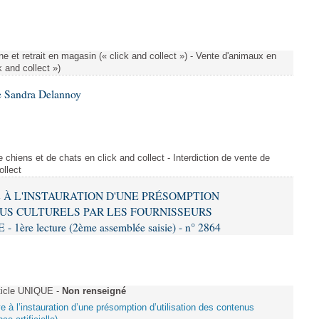
e et retrait en magasin (« click and collect ») - Vente d'animaux en
k and collect »)
e Sandra Delannoy
 chiens et de chats en click and collect - Interdiction de vente de
ollect
VE À L'INSTAURATION D'UNE PRÉSOMPTION
US CULTURELS PAR LES FOURNISSEURS
re lecture (2ème assemblée saisie) - n° 2864
ticle UNIQUE -
Non renseigné
ive à l’instauration d’une présomption d’utilisation des contenus