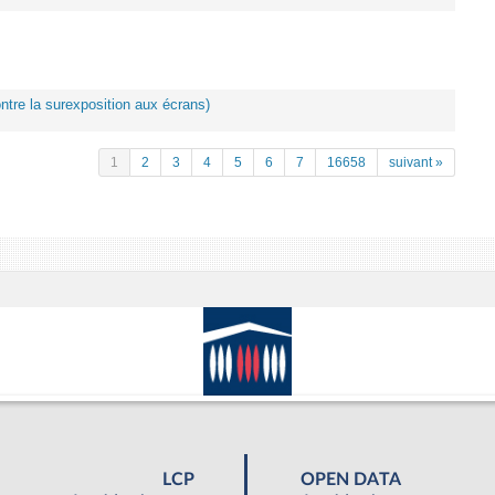
ontre la surexposition aux écrans)
1
2
3
4
5
6
7
16658
suivant »
LCP
OPEN DATA