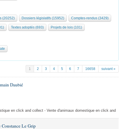
s (20252)
Dossiers législatifs (15952)
Comptes-rendus (3429)
01)
Textes adoptés (693)
Projets de lois (101)
date
1
2
3
4
5
6
7
16658
suivant »
omain Daubié
ique en click and collect - Vente d'animaux domestique en click and
 Constance Le Grip