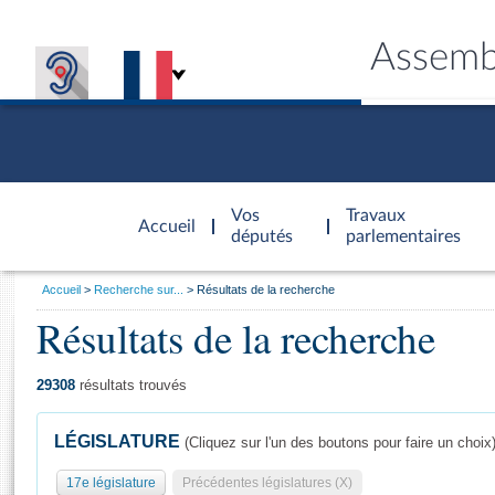
Assemb
Accèder à
la page
Vos
Travaux
Accueil
d'accueil
députés
parlementaires
Vous
Accueil
Recherche sur...
Résultats de la recherche
êtes
Résultats de la recherche
Général
ici
CONNEX
TRAVA
CONNA
DÉC
:
29308
résultats trouvés
LÉGISLATURE
(Cliquez sur l'un des boutons pour faire un choix
17e législature
Précédentes législatures (X)