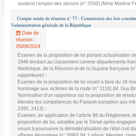
Rapports d'enquête
soutenir l'emploi des séniors (n° 2550) (Mme Martine Fr
Rapports législatifs
Rapports sur l'application des lois
Compte rendu de réunion n° 77 - Commission des lois constitutio
l'administration générale de la République
Baromètre de l’application des lois
Date de
réunion :
Dossiers législatifs
05/06/2024
Budget et sécurité sociale
Examen de la proposition de loi portant actualisation d
Questions écrites et orales
1946 tendant au classement comme départements franç
Comptes rendus des débats
Martinique, de la Réunion et de la Guyane française (
rapporteure) ;
Examen de la proposition de loi visant à faire du 16 ma
hommage aux victimes de la route (n° 1116) (M. Guy Bric
Nomination d'un rapporteur sur la proposition de résol
étendre les compétences du Parquet européen aux infra
2395, 2413) ;
Examen, en application de l'article 88 du Règlement,
proposition de loi, adoptée par le Sénat après engage
visant à poursuivre la dématérialisation de l'état civil d
affaires étrangères (n° 2690) (M. Ludovic Mendes, rappo