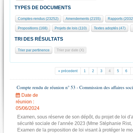
S'id
Présidence
Séance publique
Rôle et pouvoirs de l'Assemblée
Visiter l'Assemblée
TYPES DE DOCUMENTS
Fiches « Connaissance de l’Assemblée »
577 députés
Commissions et autres organes
Visite virtuelle du palais Bourbon
Comptes-rendus (23252)
Amendements (2155)
Rapports (2032
Organisation de l'Assemblée
Groupes politiques
Europe et International
Assister à une séance
Mot
Propositions (168)
Projets de lois (110)
Textes adoptés (47)
Présidence
Conférence des Présidents
Bureau
Collège des Ques
Élections législatives
Contrôle et évaluation
Accès des chercheurs à l’Assemblée
TRI DES RÉSULTATS
Congrès
Les évènements
S'inscrire
Trier par pertinence
Trier par date (X)
Pétitions
Statistiques et chiffres clés
Transparence et déontologie
Vous n'ave
Patrimoine
E
Documents de référence
« précedent
1
2
3
4
5
6
La Bibliothèque
( Constitution | Règlement de l'Assemblée ... )
Documents parlementaires
Les archives
Compte rendu de réunion n° 53 - Commission des affaires soci
Projets de loi
Contacts et plan d'accès
Date de
Propositions de loi
Histoire
Photos libres de droit
réunion :
Amendements
Juniors
05/06/2024
Textes adoptés
Anciennes législatures
Examen, sous réserve de son dépôt, du projet de loi d
sécurité sociale de l'année 2023 (Mme Stéphanie Rist,
Liens vers les sites publics
Rapports d'information
Examen de la proposition de loi visant à protéger le 