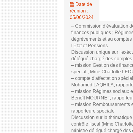
Date de
réunion :
05/06/2024
– Commission d'évaluation de
finances publiques ; Régimes
dégrèvements et au comptes d
l'État et Pensions
Discussion unique sur l'exé
délégué chargé des comptes p
– mission Gestion des finan
spécial ; Mme Charlotte LEDUC
– compte d'affectation spécial
Mohamed LAQHILA, rapporteu
– mission Régimes sociaux et 
Benoît MOURNET, rapporteur
– mission Remboursements 
rapporteure spéciale
Discussion sur la thématique
contrôle fiscal (Mme Charlo
ministre délégué chargé des 