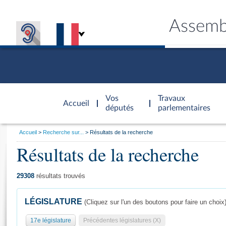
Assemb
Accèder à
la page
Vos
Travaux
Accueil
d'accueil
députés
parlementaires
Vous
Accueil
Recherche sur...
Résultats de la recherche
êtes
Résultats de la recherche
Général
ici
CONNEX
TRAVA
CONNA
DÉC
:
29308
résultats trouvés
LÉGISLATURE
(Cliquez sur l'un des boutons pour faire un choix
17e législature
Précédentes législatures (X)