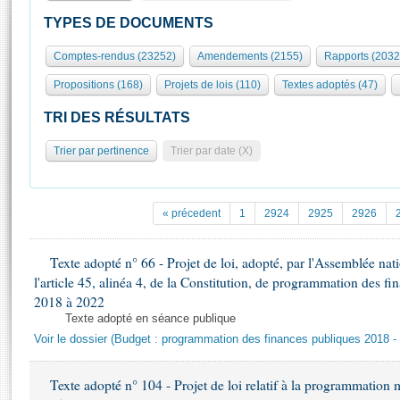
S'id
Présidence
Séance publique
Rôle et pouvoirs de l'Assemblée
Visiter l'Assemblée
TYPES DE DOCUMENTS
Fiches « Connaissance de l’Assemblée »
577 députés
Commissions et autres organes
Visite virtuelle du palais Bourbon
Comptes-rendus (23252)
Amendements (2155)
Rapports (2032
Organisation de l'Assemblée
Groupes politiques
Europe et International
Assister à une séance
Mot
Propositions (168)
Projets de lois (110)
Textes adoptés (47)
Présidence
Conférence des Présidents
Bureau
Collège des Ques
Élections législatives
Contrôle et évaluation
Accès des chercheurs à l’Assemblée
TRI DES RÉSULTATS
Congrès
Les évènements
S'inscrire
Trier par pertinence
Trier par date (X)
Pétitions
Statistiques et chiffres clés
Transparence et déontologie
Vous n'ave
Patrimoine
E
Documents de référence
« précedent
1
2924
2925
2926
La Bibliothèque
( Constitution | Règlement de l'Assemblée ... )
Documents parlementaires
Les archives
Texte adopté n° 66 - Projet de loi, adopté, par l'Assemblée nat
Projets de loi
Contacts et plan d'accès
l'article 45, alinéa 4, de la Constitution, de programmation des f
Propositions de loi
Histoire
2018 à 2022
Photos libres de droit
Amendements
Texte adopté en séance publique
Juniors
Textes adoptés
Voir le dossier (Budget : programmation des finances publiques 2018 -
Anciennes législatures
Liens vers les sites publics
Rapports d'information
Texte adopté n° 104 - Projet de loi relatif à la programmation 