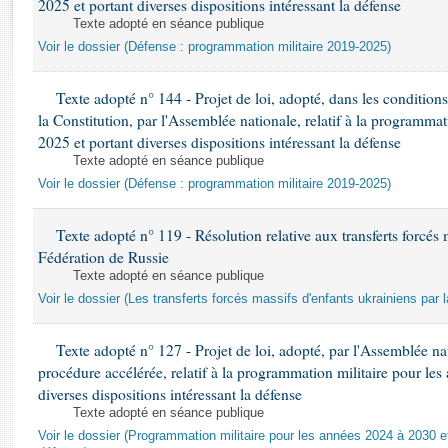
2025 et portant diverses dispositions intéressant la défense
Rapports d'enquête
Texte adopté en séance publique
Rapports législatifs
Voir le dossier (Défense : programmation militaire 2019-2025)
Rapports sur l'application des lois
Baromètre de l’application des lois
Texte adopté n° 144 - Projet de loi, adopté, dans les conditions 
la Constitution, par l'Assemblée nationale, relatif à la programma
Dossiers législatifs
2025 et portant diverses dispositions intéressant la défense
Budget et sécurité sociale
Texte adopté en séance publique
Voir le dossier (Défense : programmation militaire 2019-2025)
Questions écrites et orales
Comptes rendus des débats
Texte adopté n° 119 - Résolution relative aux transferts forcés 
Fédération de Russie
Texte adopté en séance publique
Voir le dossier (Les transferts forcés massifs d'enfants ukrainiens par 
Texte adopté n° 127 - Projet de loi, adopté, par l'Assemblée n
procédure accélérée, relatif à la programmation militaire pour le
diverses dispositions intéressant la défense
Texte adopté en séance publique
Voir le dossier (Programmation militaire pour les années 2024 à 2030 et