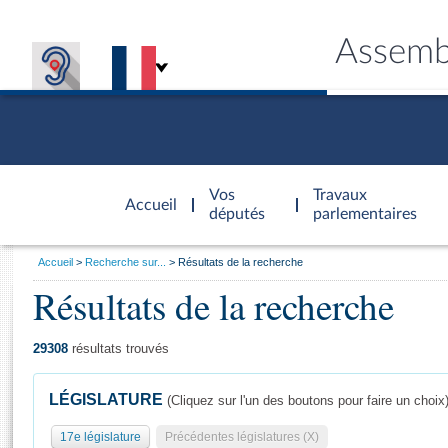
Assemb
Accèder à
la page
Vos
Travaux
Accueil
d'accueil
députés
parlementaires
Vous
Accueil
Recherche sur...
Résultats de la recherche
êtes
Résultats de la recherche
Général
ici
CONNEX
TRAVA
CONNA
DÉC
:
29308
résultats trouvés
LÉGISLATURE
(Cliquez sur l'un des boutons pour faire un choix
17e législature
Précédentes législatures (X)