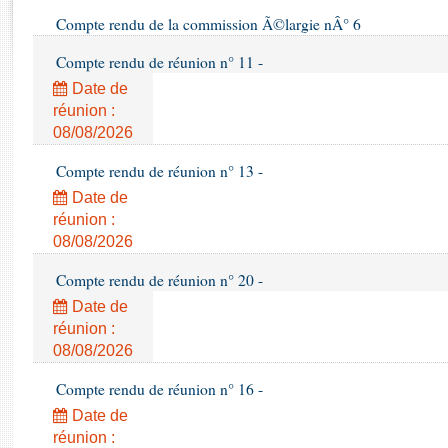
Rapports d'enquête
Compte rendu de la commission Ã©largie nÂ° 6
Rapports législatifs
Rapports sur l'application des lois
Compte rendu de réunion n° 11 -
Baromètre de l’application des lois
Date de
réunion :
08/08/2026
Dossiers législatifs
Budget et sécurité sociale
Compte rendu de réunion n° 13 -
Questions écrites et orales
Date de
Comptes rendus des débats
réunion :
08/08/2026
Compte rendu de réunion n° 20 -
Date de
réunion :
08/08/2026
Compte rendu de réunion n° 16 -
Date de
réunion :