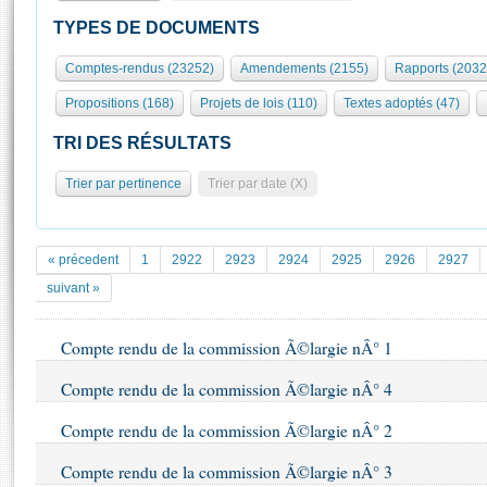
S'id
Présidence
Séance publique
Rôle et pouvoirs de l'Assemblée
Visiter l'Assemblée
TYPES DE DOCUMENTS
Fiches « Connaissance de l’Assemblée »
577 députés
Commissions et autres organes
Visite virtuelle du palais Bourbon
Comptes-rendus (23252)
Amendements (2155)
Rapports (2032
Organisation de l'Assemblée
Groupes politiques
Europe et International
Assister à une séance
Mot
Propositions (168)
Projets de lois (110)
Textes adoptés (47)
Présidence
Conférence des Présidents
Bureau
Collège des Ques
Élections législatives
Contrôle et évaluation
Accès des chercheurs à l’Assemblée
TRI DES RÉSULTATS
Congrès
Les évènements
S'inscrire
Trier par pertinence
Trier par date (X)
Pétitions
Statistiques et chiffres clés
Transparence et déontologie
Vous n'ave
Patrimoine
E
Documents de référence
« précedent
1
2922
2923
2924
2925
2926
2927
La Bibliothèque
( Constitution | Règlement de l'Assemblée ... )
Documents parlementaires
suivant »
Les archives
Projets de loi
Contacts et plan d'accès
Compte rendu de la commission Ã©largie nÂ° 1
Propositions de loi
Histoire
Photos libres de droit
Amendements
Compte rendu de la commission Ã©largie nÂ° 4
Juniors
Textes adoptés
Anciennes législatures
Compte rendu de la commission Ã©largie nÂ° 2
Liens vers les sites publics
Rapports d'information
Compte rendu de la commission Ã©largie nÂ° 3