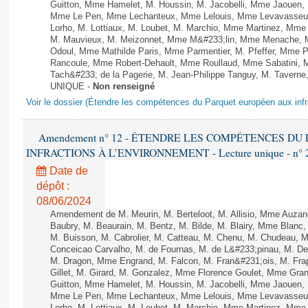
Guitton, Mme Hamelet, M. Houssin, M. Jacobelli, Mme Jaouen, 
Mme Le Pen, Mme Lechanteux, Mme Lelouis, Mme Levavasseur,
Lorho, M. Lottiaux, M. Loubet, M. Marchio, Mme Martinez, Mm
M. Mauvieux, M. Meizonnet, Mme M&#233;lin, Mme Menache, M
Odoul, Mme Mathilde Paris, Mme Parmentier, M. Pfeffer, Mme 
Rancoule, Mme Robert-Dehault, Mme Roullaud, Mme Sabatini, 
Tach&#233; de la Pagerie, M. Jean-Philippe Tanguy, M. Taverne, M.
UNIQUE -
Non renseigné
Voir le dossier (Étendre les compétences du Parquet européen aux infr
Amendement n° 12 - ÉTENDRE LES COMPÉTENCES D
INFRACTIONS À L’ENVIRONNEMENT - Lecture unique - n° 
Date de
dépôt :
08/06/2024
Amendement de M. Meurin, M. Berteloot, M. Allisio, Mme Auzano
Baubry, M. Beaurain, M. Bentz, M. Bilde, M. Blairy, Mme Blanc
M. Buisson, M. Cabrolier, M. Catteau, M. Chenu, M. Chudeau
Conceicao Carvalho, M. de Fournas, M. de L&#233;pinau, M. 
M. Dragon, Mme Engrand, M. Falcon, M. Fran&#231;ois, M. Frap
Gillet, M. Girard, M. Gonzalez, Mme Florence Goulet, Mme Grang
Guitton, Mme Hamelet, M. Houssin, M. Jacobelli, Mme Jaouen, 
Mme Le Pen, Mme Lechanteux, Mme Lelouis, Mme Levavasseur,