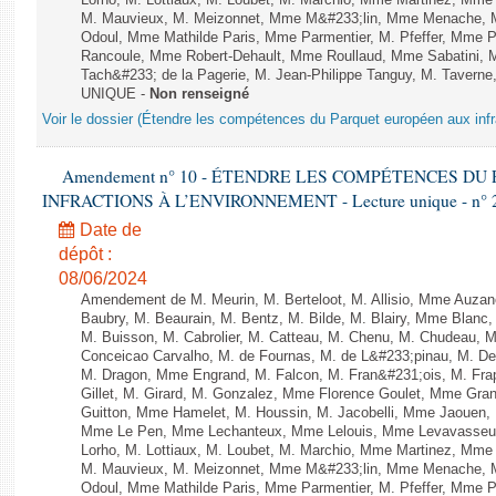
Lorho, M. Lottiaux, M. Loubet, M. Marchio, Mme Martinez, Mm
M. Mauvieux, M. Meizonnet, Mme M&#233;lin, Mme Menache, M
Odoul, Mme Mathilde Paris, Mme Parmentier, M. Pfeffer, Mme 
Rancoule, Mme Robert-Dehault, Mme Roullaud, Mme Sabatini, 
Tach&#233; de la Pagerie, M. Jean-Philippe Tanguy, M. Taverne, M.
UNIQUE -
Non renseigné
Voir le dossier (Étendre les compétences du Parquet européen aux infr
Amendement n° 10 - ÉTENDRE LES COMPÉTENCES D
INFRACTIONS À L’ENVIRONNEMENT - Lecture unique - n° 
Date de
dépôt :
08/06/2024
Amendement de M. Meurin, M. Berteloot, M. Allisio, Mme Auzano
Baubry, M. Beaurain, M. Bentz, M. Bilde, M. Blairy, Mme Blanc
M. Buisson, M. Cabrolier, M. Catteau, M. Chenu, M. Chudeau
Conceicao Carvalho, M. de Fournas, M. de L&#233;pinau, M. 
M. Dragon, Mme Engrand, M. Falcon, M. Fran&#231;ois, M. Frap
Gillet, M. Girard, M. Gonzalez, Mme Florence Goulet, Mme Grang
Guitton, Mme Hamelet, M. Houssin, M. Jacobelli, Mme Jaouen, 
Mme Le Pen, Mme Lechanteux, Mme Lelouis, Mme Levavasseur,
Lorho, M. Lottiaux, M. Loubet, M. Marchio, Mme Martinez, Mm
M. Mauvieux, M. Meizonnet, Mme M&#233;lin, Mme Menache, M
Odoul, Mme Mathilde Paris, Mme Parmentier, M. Pfeffer, Mme 