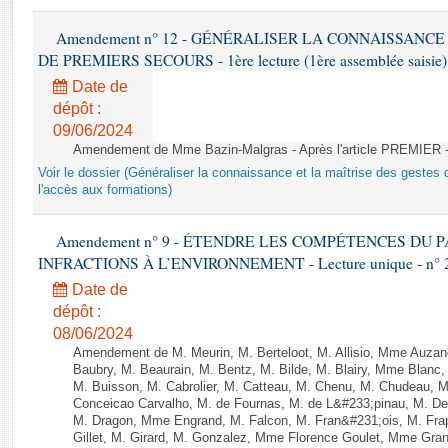
Rapports d'enquête
Rapports législatifs
Amendement n° 12 - GÉNÉRALISER LA CONNAISSANCE
Rapports sur l'application des lois
DE PREMIERS SECOURS - 1ère lecture (1ère assemblée saisie) 
Baromètre de l’application des lois
Date de
dépôt :
09/06/2024
Dossiers législatifs
Amendement de Mme Bazin-Malgras - Après l'article PREMIER 
Budget et sécurité sociale
Voir le dossier (Généraliser la connaissance et la maîtrise des gestes 
Questions écrites et orales
l'accès aux formations)
Comptes rendus des débats
Amendement n° 9 - ÉTENDRE LES COMPÉTENCES DU
INFRACTIONS À L’ENVIRONNEMENT - Lecture unique - n° 
Date de
dépôt :
08/06/2024
Amendement de M. Meurin, M. Berteloot, M. Allisio, Mme Auzano
Baubry, M. Beaurain, M. Bentz, M. Bilde, M. Blairy, Mme Blanc
M. Buisson, M. Cabrolier, M. Catteau, M. Chenu, M. Chudeau
Conceicao Carvalho, M. de Fournas, M. de L&#233;pinau, M. 
M. Dragon, Mme Engrand, M. Falcon, M. Fran&#231;ois, M. Frap
Gillet, M. Girard, M. Gonzalez, Mme Florence Goulet, Mme Grang