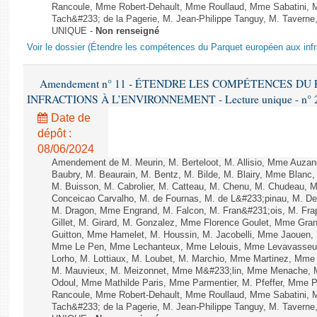
Rancoule, Mme Robert-Dehault, Mme Roullaud, Mme Sabatini, 
Tach&#233; de la Pagerie, M. Jean-Philippe Tanguy, M. Taverne, M.
UNIQUE -
Non renseigné
Voir le dossier (Étendre les compétences du Parquet européen aux infr
Amendement n° 11 - ÉTENDRE LES COMPÉTENCES D
INFRACTIONS À L’ENVIRONNEMENT - Lecture unique - n° 
Date de
dépôt :
08/06/2024
Amendement de M. Meurin, M. Berteloot, M. Allisio, Mme Auzano
Baubry, M. Beaurain, M. Bentz, M. Bilde, M. Blairy, Mme Blanc
M. Buisson, M. Cabrolier, M. Catteau, M. Chenu, M. Chudeau
Conceicao Carvalho, M. de Fournas, M. de L&#233;pinau, M. 
M. Dragon, Mme Engrand, M. Falcon, M. Fran&#231;ois, M. Frap
Gillet, M. Girard, M. Gonzalez, Mme Florence Goulet, Mme Grang
Guitton, Mme Hamelet, M. Houssin, M. Jacobelli, Mme Jaouen, 
Mme Le Pen, Mme Lechanteux, Mme Lelouis, Mme Levavasseur,
Lorho, M. Lottiaux, M. Loubet, M. Marchio, Mme Martinez, Mm
M. Mauvieux, M. Meizonnet, Mme M&#233;lin, Mme Menache, M
Odoul, Mme Mathilde Paris, Mme Parmentier, M. Pfeffer, Mme 
Rancoule, Mme Robert-Dehault, Mme Roullaud, Mme Sabatini, 
Tach&#233; de la Pagerie, M. Jean-Philippe Tanguy, M. Taverne, M.