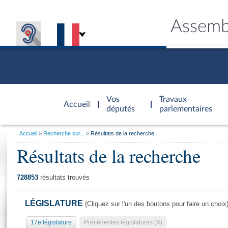
Assemb
Accèder à
la page
Vos
Travaux
Accueil
d'accueil
députés
parlementaires
Vous
Accueil
Recherche sur...
Résultats de la recherche
êtes
Résultats de la recherche
Général
ici
CONNEX
TRAVA
CONNA
DÉC
:
728853
résultats trouvés
LÉGISLATURE
(Cliquez sur l'un des boutons pour faire un choix
17e législature
Précédentes législatures (X)