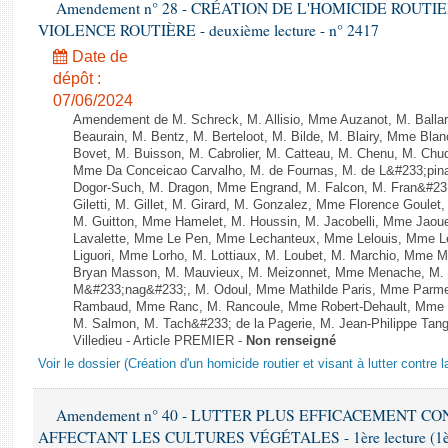
Amendement n° 28 - CRÉATION DE L'HOMICIDE ROUT
VIOLENCE ROUTIÈRE - deuxième lecture - n° 2417
Date de
dépôt :
07/06/2024
Amendement de M. Schreck, M. Allisio, Mme Auzanot, M. Ballar
Beaurain, M. Bentz, M. Berteloot, M. Bilde, M. Blairy, Mme Bla
Bovet, M. Buisson, M. Cabrolier, M. Catteau, M. Chenu, M. C
Mme Da Conceicao Carvalho, M. de Fournas, M. de L&#233;pi
Dogor-Such, M. Dragon, Mme Engrand, M. Falcon, M. Fran&#23
Giletti, M. Gillet, M. Girard, M. Gonzalez, Mme Florence Goulet
M. Guitton, Mme Hamelet, M. Houssin, M. Jacobelli, Mme Jaou
Lavalette, Mme Le Pen, Mme Lechanteux, Mme Lelouis, Mme Le
Liguori, Mme Lorho, M. Lottiaux, M. Loubet, M. Marchio, Mme 
Bryan Masson, M. Mauvieux, M. Meizonnet, Mme Menache, M. M
M&#233;nag&#233;, M. Odoul, Mme Mathilde Paris, Mme Parment
Rambaud, Mme Ranc, M. Rancoule, Mme Robert-Dehault, Mme R
M. Salmon, M. Tach&#233; de la Pagerie, M. Jean-Philippe Tangu
Villedieu - Article PREMIER -
Non renseigné
Voir le dossier (Création d'un homicide routier et visant à lutter contre l
Amendement n° 40 - LUTTER PLUS EFFICACEMENT C
AFFECTANT LES CULTURES VÉGÉTALES - 1ère lecture (1ère a