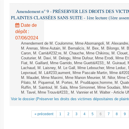
Amendement n° 9 - PRÉSERVER LES DROITS DES VICT
PLAINTES CLASSÉES SANS SUITE - 1ère lecture (1ère assembl
Date de
dépôt :
07/06/2024
Amendement de M. Coulomme, Mme Abomangoli, M. Alexandre,
M. Arenas, Mme Autain, M. Bernalicis, M. Bex, M. Bilongo, M. 
Caron, M. Carri&#232;re, M. Chauche, Mme Chikirou, M. Clouet
Couturier, M. Davi, M. Delogu, Mme Dufour, Mme Erodi, Mme E
Fiat, M. Gaillard, Mme Garrido, Mme Guett&#233;, M. Guiraud,
Lachaud, M. Laisney, M. Le Gall, Mme Leboucher, Mme Leduc,
Lepvraud, M. L&#233;aument, Mme Pascale Martin, Mme &#201;li
M. Maudet, Mme Maximi, Mme Manon Meunier, M. Nilor, Mme 
Pilato, M. Piquemal, M. Portes, M. Prud&apos;homme, M. Qua
Ruffin, M. Saintoul, M. Sala, Mme Simonnet, Mme Soudais, Mm
M. Tavel, Mme Trouv&#233;, M. Vannier et M. Walter - Article 
Voir le dossier (Préserver les droits des victimes dépositaires de plain
« précedent
1
2
3
4
5
6
7
8
9