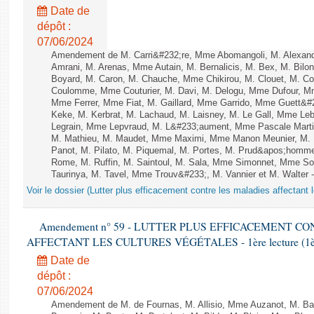
Date de
dépôt :
07/06/2024
Amendement de M. Carri&#232;re, Mme Abomangoli, M. Alexan
Amrani, M. Arenas, Mme Autain, M. Bernalicis, M. Bex, M. Bilo
Boyard, M. Caron, M. Chauche, Mme Chikirou, M. Clouet, M. Co
Coulomme, Mme Couturier, M. Davi, M. Delogu, Mme Dufour, M
Mme Ferrer, Mme Fiat, M. Gaillard, Mme Garrido, Mme Guett&#
Keke, M. Kerbrat, M. Lachaud, M. Laisney, M. Le Gall, Mme L
Legrain, Mme Lepvraud, M. L&#233;aument, Mme Pascale Martin
M. Mathieu, M. Maudet, Mme Maximi, Mme Manon Meunier, M.
Panot, M. Pilato, M. Piquemal, M. Portes, M. Prud&apos;homm
Rome, M. Ruffin, M. Saintoul, M. Sala, Mme Simonnet, Mme S
Taurinya, M. Tavel, Mme Trouv&#233;, M. Vannier et M. Walter 
Voir le dossier (Lutter plus efficacement contre les maladies affectant 
Amendement n° 59 - LUTTER PLUS EFFICACEMENT C
AFFECTANT LES CULTURES VÉGÉTALES - 1ère lecture (1ère a
Date de
dépôt :
07/06/2024
Amendement de M. de Fournas, M. Allisio, Mme Auzanot, M. Bal