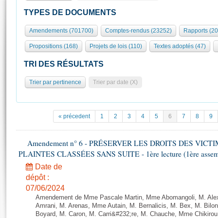
S'id
Présidence
Séance publique
Rôle et pouvoirs de l'Assemblée
Visiter l'Assemblée
TYPES DE DOCUMENTS
Fiches « Connaissance de l’Assemblée »
577 députés
Commissions et autres organes
Visite virtuelle du palais Bourbon
Amendements (701700)
Comptes-rendus (23252)
Rapports (2
Organisation de l'Assemblée
Groupes politiques
Europe et International
Assister à une séance
Mot
Propositions (168)
Projets de lois (110)
Textes adoptés (47)
Présidence
Conférence des Présidents
Bureau
Collège des Ques
Élections législatives
Contrôle et évaluation
Accès des chercheurs à l’Assemblée
TRI DES RÉSULTATS
Congrès
Les évènements
S'inscrire
Trier par pertinence
Trier par date (X)
Pétitions
Statistiques et chiffres clés
Transparence et déontologie
Vous n'ave
Patrimoine
E
Documents de référence
« précedent
1
2
3
4
5
6
7
8
9
La Bibliothèque
( Constitution | Règlement de l'Assemblée ... )
Documents parlementaires
Les archives
Amendement n° 6 - PRÉSERVER LES DROITS DES VICT
Projets de loi
Contacts et plan d'accès
PLAINTES CLASSÉES SANS SUITE - 1ère lecture (1ère assembl
Propositions de loi
Histoire
Photos libres de droit
Date de
Amendements
Juniors
dépôt :
Textes adoptés
07/06/2024
Anciennes législatures
Amendement de Mme Pascale Martin, Mme Abomangoli, M. Ale
Liens vers les sites publics
Amrani, M. Arenas, Mme Autain, M. Bernalicis, M. Bex, M. Bilo
Rapports d'information
Boyard, M. Caron, M. Carri&#232;re, M. Chauche, Mme Chikirou,