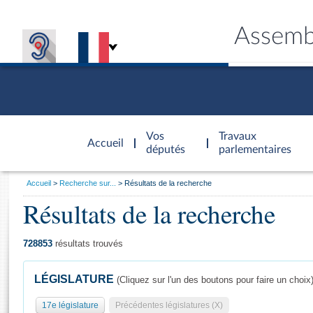
Assemb
Accèder à
la page
Vos
Travaux
Accueil
d'accueil
députés
parlementaires
Vous
Accueil
Recherche sur...
Résultats de la recherche
êtes
Résultats de la recherche
Général
ici
CONNEX
TRAVA
CONNA
DÉC
:
728853
résultats trouvés
LÉGISLATURE
(Cliquez sur l'un des boutons pour faire un choix
17e législature
Précédentes législatures (X)