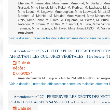
Etienne, M. Fernandes, Mme Ferrer, Mme Fiat, M. Gaillard, Mm
Guiraud, Mme Hignet, Mme Keke, M. Kerbrat, M. Lachaud, M. L
Mme Leduc, M. Legavre, Mme Legrain, Mme Lepvraud, M. L&#23
Martinet, M. Mathieu, M. Maudet, Mme Maximi, Mme Manon Me
Oziol, Mme Panot, M. Pilato, M. Piquemal, M. Portes, M. Pru
Ratenon, M. Rome, M. Ruffin, M. Saintoul, M. Sala, Mme Sim
Terrenoir, Mme Taurinya, M. Tavel, Mme Trouv&#233;, M. Vannie
renseigné
Voir le dossier (Préserver les droits des victimes dépositaires de plain
Amendement n° 76 - LUTTER PLUS EFFICACEMENT C
AFFECTANT LES CULTURES VÉGÉTALES - 1ère lecture (1ère a
Date de
dépôt :
07/06/2024
Amendement de M. Taupiac - Article PREMIER -
Non renseign
Voir le dossier (Lutter plus efficacement contre les maladies affectant 
Amendement n° 27 - PRÉSERVER LES DROITS DES VIC
PLAINTES CLASSÉES SANS SUITE - 1ère lecture (1ère assembl
Date de