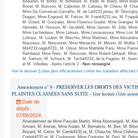
Beaurain, M. Bentz, M. Berteloot, M. Bilde, M. Blairy, Mme Bla
Bovet, M. Buisson, M. Cabrolier, M. Catteau, M. Chenu, M. C
Mme Da Conceicao Carvalho, M. de L&#233;pinau, M. Dessign
Dragon, Mme Engrand, M. Falcon, M. Fran&#231;ois, M. Frapp&#2
M. Girard, M. Gonzalez, Mme Florence Goulet, Mme Grangier, M
Hamelet, M. Houssin, M. Jacobelli, Mme Jaouen, M. Jolly, Mme
Mme Lechanteux, Mme Lelouis, Mme Levavasseur, Mme Loir, M.
Lottiaux, M. Loubet, M. Marchio, Mme Martinez, Mme Alexandr
Mauvieux, M. Meizonnet, Mme Menache, M. Meurin, M. Muller,
M&#233;nag&#233;, M. Odoul, Mme Mathilde Paris, Mme Parment
Rambaud, Mme Ranc, M. Rancoule, Mme Robert-Dehault, Mme R
M. Salmon, M. Schreck, M. Tach&#233; de la Pagerie, M. Jean-P
et M. Villedieu - Après l'article 2 -
Non renseigné
Voir le dossier (Lutter plus efficacement contre les maladies affectant 
Amendement n° 8 - PRÉSERVER LES DROITS DES VICT
PLAINTES CLASSÉES SANS SUITE - 1ère lecture (1ère assembl
Date de
dépôt :
07/06/2024
Amendement de Mme Pascale Martin, Mme Abomangoli, M. Ale
Amrani, M. Arenas, Mme Autain, M. Bernalicis, M. Bex, M. Bilo
Boyard, M. Caron, M. Carri&#232;re, M. Chauche, Mme Chikirou,
Corbi&#232;re, M. Coulomme, Mme Couturier, M. Davi, M. Del