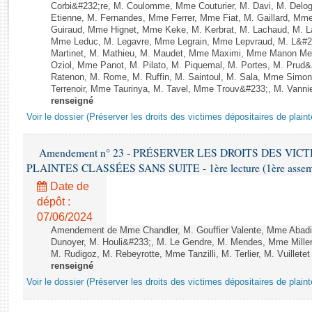
Rapports d'enquête
Corbi&#232;re, M. Coulomme, Mme Couturier, M. Davi, M. Del
Etienne, M. Fernandes, Mme Ferrer, Mme Fiat, M. Gaillard, Mm
Rapports législatifs
Guiraud, Mme Hignet, Mme Keke, M. Kerbrat, M. Lachaud, M. L
Rapports sur l'application des lois
Mme Leduc, M. Legavre, Mme Legrain, Mme Lepvraud, M. L&#23
Martinet, M. Mathieu, M. Maudet, Mme Maximi, Mme Manon Me
Baromètre de l’application des lois
Oziol, Mme Panot, M. Pilato, M. Piquemal, M. Portes, M. Pru
Ratenon, M. Rome, M. Ruffin, M. Saintoul, M. Sala, Mme Sim
Terrenoir, Mme Taurinya, M. Tavel, Mme Trouv&#233;, M. Vannie
Dossiers législatifs
renseigné
Budget et sécurité sociale
Voir le dossier (Préserver les droits des victimes dépositaires de plain
Questions écrites et orales
Comptes rendus des débats
Amendement n° 23 - PRÉSERVER LES DROITS DES VIC
PLAINTES CLASSÉES SANS SUITE - 1ère lecture (1ère assembl
Date de
dépôt :
07/06/2024
Amendement de Mme Chandler, M. Gouffier Valente, Mme Abadi
Dunoyer, M. Houli&#233;, M. Le Gendre, M. Mendes, Mme Miller, 
M. Rudigoz, M. Rebeyrotte, Mme Tanzilli, M. Terlier, M. Vuillet
renseigné
Voir le dossier (Préserver les droits des victimes dépositaires de plain