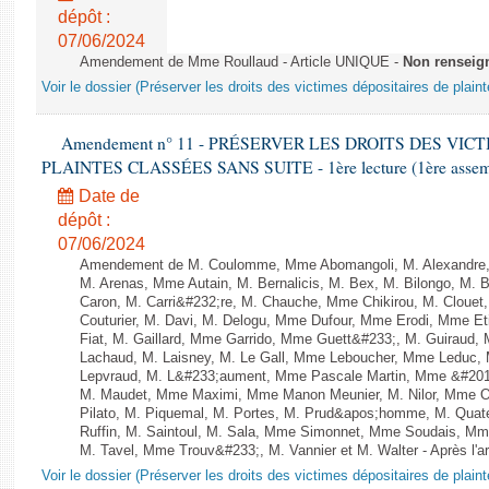
dépôt :
07/06/2024
Amendement de Mme Roullaud - Article UNIQUE -
Non renseig
Voir le dossier (Préserver les droits des victimes dépositaires de plain
Amendement n° 11 - PRÉSERVER LES DROITS DES VIC
PLAINTES CLASSÉES SANS SUITE - 1ère lecture (1ère assembl
Date de
dépôt :
07/06/2024
Amendement de M. Coulomme, Mme Abomangoli, M. Alexandre,
M. Arenas, Mme Autain, M. Bernalicis, M. Bex, M. Bilongo, M. 
Caron, M. Carri&#232;re, M. Chauche, Mme Chikirou, M. Clouet
Couturier, M. Davi, M. Delogu, Mme Dufour, Mme Erodi, Mme E
Fiat, M. Gaillard, Mme Garrido, Mme Guett&#233;, M. Guiraud,
Lachaud, M. Laisney, M. Le Gall, Mme Leboucher, Mme Leduc,
Lepvraud, M. L&#233;aument, Mme Pascale Martin, Mme &#201;li
M. Maudet, Mme Maximi, Mme Manon Meunier, M. Nilor, Mme 
Pilato, M. Piquemal, M. Portes, M. Prud&apos;homme, M. Qua
Ruffin, M. Saintoul, M. Sala, Mme Simonnet, Mme Soudais, Mm
M. Tavel, Mme Trouv&#233;, M. Vannier et M. Walter - Après l'a
Voir le dossier (Préserver les droits des victimes dépositaires de plain