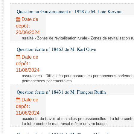
Rapports d'enquête
Rapports législatifs
Question au Gouvernement n° 1928 de M. Loïc Kervran
Rapports sur l'application des lois
Date de
Baromètre de l’application des lois
dépôt :
20/06/2024
ruralité - Zones de revitalisation rurale - Zones de revitalisation r
Dossiers législatifs
Question écrite n° 18463 de M. Karl Olive
Budget et sécurité sociale
Questions écrites et orales
Date de
dépôt :
Comptes rendus des débats
11/06/2024
assurances - Difficultés pour assurer les permanences parlementa
permanences parlementaires
Question écrite n° 18431 de M. François Ruffin
Date de
dépôt :
11/06/2024
accidents du travail et maladies professionnelles - La lutte contre
La lutte contre le mal-travail mérite un vrai budget