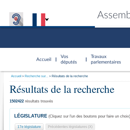
Assemb
Accèder à
la page
Vos
Travaux
Accueil
d'accueil
députés
parlementaires
Vous
Accueil
Recherche sur...
Résultats de la recherche
êtes
Résultats de la recherche
Général
ici
CONNEX
TRAVA
CONNA
DÉC
:
1502422
résultats trouvés
LÉGISLATURE
(Cliquez sur l'un des boutons pour faire un choix
17e législature
Précédentes législatures (X)