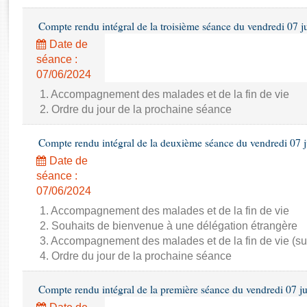
Rapports d'enquête
Rapports législatifs
Compte rendu intégral de la troisième séance du vendredi 07 j
Rapports sur l'application des lois
Date de
Baromètre de l’application des lois
séance :
07/06/2024
Dossiers législatifs
1. Accompagnement des malades et de la fin de vie
2. Ordre du jour de la prochaine séance
Budget et sécurité sociale
Questions écrites et orales
Compte rendu intégral de la deuxième séance du vendredi 07 
Comptes rendus des débats
Date de
séance :
07/06/2024
1. Accompagnement des malades et de la fin de vie
2. Souhaits de bienvenue à une délégation étrangère
3. Accompagnement des malades et de la fin de vie (su
4. Ordre du jour de la prochaine séance
Compte rendu intégral de la première séance du vendredi 07 j