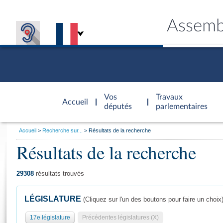
Assemb
Accèder à
la page
Vos
Travaux
Accueil
d'accueil
députés
parlementaires
Vous
Accueil
Recherche sur...
Résultats de la recherche
êtes
Résultats de la recherche
Général
ici
CONNEX
TRAVA
CONNA
DÉC
:
29308
résultats trouvés
LÉGISLATURE
(Cliquez sur l'un des boutons pour faire un choix
17e législature
Précédentes législatures (X)