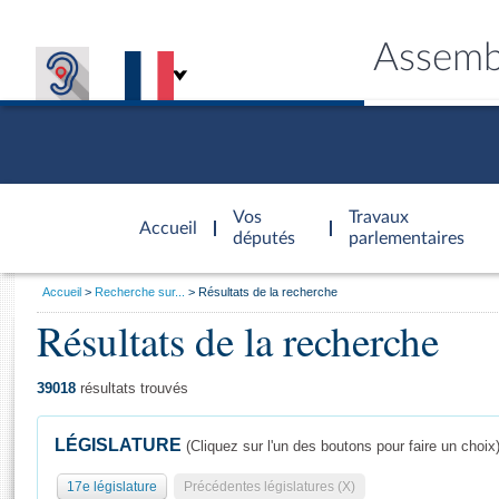
Assemb
Accèder à
la page
Vos
Travaux
Accueil
d'accueil
députés
parlementaires
Vous
Accueil
Recherche sur...
Résultats de la recherche
êtes
Résultats de la recherche
Général
ici
CONNEX
TRAVA
CONNA
DÉC
:
39018
résultats trouvés
LÉGISLATURE
(Cliquez sur l'un des boutons pour faire un choix
17e législature
Précédentes législatures (X)