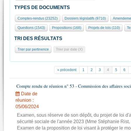
S'id
Présidence
Séance publique
Rôle et pouvoirs de l'Assemblée
Visiter l'Assemblée
TYPES DE DOCUMENTS
Fiches « Connaissance de l’Assemblée »
577 députés
Commissions et autres organes
Visite virtuelle du palais Bourbon
Comptes-rendus (23252)
Dossiers législatifs (9710)
Amendemen
Organisation de l'Assemblée
Groupes politiques
Europe et International
Assister à une séance
Mot
Questions (1543)
Propositions (168)
Projets de lois (110)
Te
Présidence
Conférence des Présidents
Bureau
Collège des Ques
Élections législatives
Contrôle et évaluation
Accès des chercheurs à l’Assemblée
TRI DES RÉSULTATS
Congrès
Les évènements
S'inscrire
Trier par pertinence
Trier par date (X)
Pétitions
Statistiques et chiffres clés
Transparence et déontologie
Vous n'ave
Patrimoine
E
Documents de référence
« précedent
1
2
3
4
5
6
La Bibliothèque
( Constitution | Règlement de l'Assemblée ... )
Documents parlementaires
Les archives
Compte rendu de réunion n° 53 - Commission des affaires soci
Projets de loi
Contacts et plan d'accès
Date de
Propositions de loi
Histoire
Photos libres de droit
réunion :
Amendements
Juniors
05/06/2024
Textes adoptés
Anciennes législatures
Examen, sous réserve de son dépôt, du projet de loi d
sécurité sociale de l'année 2023 (Mme Stéphanie Rist,
Liens vers les sites publics
Rapports d'information
Examen de la proposition de loi visant à protéger le 