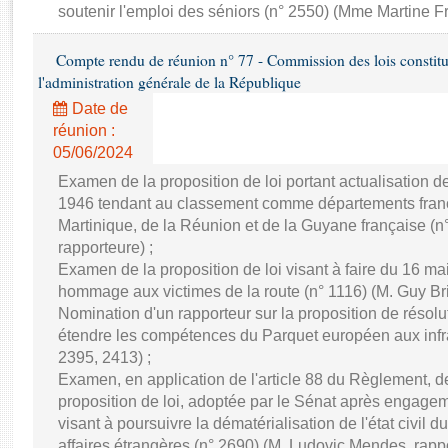
Rapports d'enquête
soutenir l'emploi des séniors (n° 2550) (Mme Martine Fr
Rapports législatifs
Rapports sur l'application des lois
Compte rendu de réunion n° 77 - Commission des lois constitutio
l'administration générale de la République
Baromètre de l’application des lois
Date de
réunion :
Dossiers législatifs
05/06/2024
Budget et sécurité sociale
Examen de la proposition de loi portant actualisation d
Questions écrites et orales
1946 tendant au classement comme départements franç
Comptes rendus des débats
Martinique, de la Réunion et de la Guyane française (
rapporteure) ;
Examen de la proposition de loi visant à faire du 16 ma
hommage aux victimes de la route (n° 1116) (M. Guy Bric
Nomination d'un rapporteur sur la proposition de résol
étendre les compétences du Parquet européen aux infra
2395, 2413) ;
Examen, en application de l'article 88 du Règlement,
proposition de loi, adoptée par le Sénat après engage
visant à poursuivre la dématérialisation de l'état civil d
affaires étrangères (n° 2690) (M. Ludovic Mendes, rappo