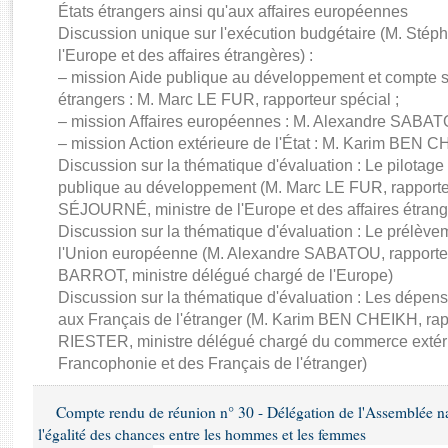
Rapports d'enquête
États étrangers ainsi qu'aux affaires européennes
Rapports législatifs
Discussion unique sur l'exécution budgétaire (M. St
Rapports sur l'application des lois
l'Europe et des affaires étrangères) :
– mission Aide publique au développement et compte sp
Baromètre de l’application des lois
étrangers : M. Marc LE FUR, rapporteur spécial ;
– mission Affaires européennes : M. Alexandre SABATO
Dossiers législatifs
– mission Action extérieure de l'État : M. Karim BEN C
Budget et sécurité sociale
Discussion sur la thématique d'évaluation : Le pilotage
Questions écrites et orales
publique au développement (M. Marc LE FUR, rapporte
SÉJOURNÉ, ministre de l'Europe et des affaires étrang
Comptes rendus des débats
Discussion sur la thématique d'évaluation : Le prélèvem
l'Union européenne (M. Alexandre SABATOU, rapporteu
BARROT, ministre délégué chargé de l'Europe)
Discussion sur la thématique d'évaluation : Les dépens
aux Français de l'étranger (M. Karim BEN CHEIKH, rapp
RIESTER, ministre délégué chargé du commerce extérieur,
Francophonie et des Français de l'étranger)
Compte rendu de réunion n° 30 - Délégation de l'Assemblée na
l'égalité des chances entre les hommes et les femmes