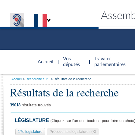
Assemb
Accèder à
la page
Vos
Travaux
Accueil
d'accueil
députés
parlementaires
Vous
Accueil
Recherche sur...
Résultats de la recherche
êtes
Résultats de la recherche
Général
ici
CONNEX
TRAVA
CONNA
DÉC
:
39018
résultats trouvés
LÉGISLATURE
(Cliquez sur l'un des boutons pour faire un choix
17e législature
Précédentes législatures (X)