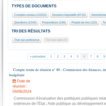
S'id
Présidence
Séance publique
Rôle et pouvoirs de l'Assemblée
Visiter l'Assemblée
TYPES DE DOCUMENTS
Fiches « Connaissance de l’Assemblée »
577 députés
Commissions et autres organes
Visite virtuelle du palais Bourbon
Comptes-rendus (23252)
Dossiers législatifs (9710)
Amendemen
Organisation de l'Assemblée
Groupes politiques
Europe et International
Assister à une séance
Mot
Questions (1543)
Propositions (168)
Projets de lois (110)
Te
Présidence
Conférence des Présidents
Bureau
Collège des Ques
Élections législatives
Contrôle et évaluation
Accès des chercheurs à l’Assemblée
TRI DES RÉSULTATS
Congrès
Les évènements
S'inscrire
Trier par pertinence
Trier par date (X)
Pétitions
Statistiques et chiffres clés
Transparence et déontologie
Vous n'ave
Patrimoine
E
Documents de référence
« précedent
1
2
3
4
5
6
7
8
9
La Bibliothèque
( Constitution | Règlement de l'Assemblée ... )
Documents parlementaires
Les archives
Compte rendu de réunion n° 80 - Commission des finances, de 
Projets de loi
Contacts et plan d'accès
budgétaire
Propositions de loi
Histoire
Photos libres de droit
Date de
Amendements
Juniors
réunion :
Textes adoptés
04/06/2024
Anciennes législatures
Commission d'évaluation des politiques publiques rela
Liens vers les sites publics
Rapports d'information
extérieure de l'État ; Aide publique au développement 